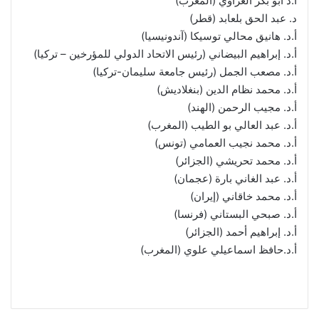
أ.د أبو بكر العزاوي (المغرب)
د. عبد الحق بلعابد (قطر)
أ.د. هانيق محالي توسيكا (آندونيسيا)
أ.د. إبراهيم البيضاني (رئيس الاتحاد الدولي للمؤرخين – تركيا)
أ.د. مصعب الجمل (رئيس جامعة سليمان-تركيا)
أ.د. محمد نظام الدين (بنغلاديش)
أ.د. مجيب الرحمن (الهند)
أ.د. عبد العالي بو الطيب (المغرب)
أ.د. محمد نجيب العمامي (تونس)
أ.د. محمد تحريشي (الجزائر)
أ.د. عبد الغاني بارة (عجمان)
أ.د. محمد خاقاني (إيران)
أ.د. صبحي البستاني (فرنسا)
أ.د. إبراهيم أحمد (الجزائر)
أ.د.حافظ اسماعيلي علوي (المغرب)