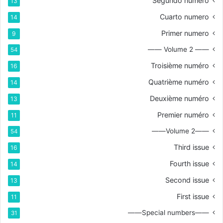
Segundo numero
13
Cuarto numero
14
Primer numero
9
—— Volume 2 ——
54
Troisième numéro
16
Quatrième numéro
14
Deuxième numéro
13
Premier numéro
11
——Volume 2——
54
Third issue
16
Fourth issue
14
Second issue
13
First issue
11
——Special numbers——
31