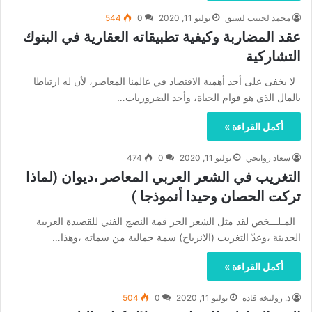
محمد لحبيب لسيق
يوليو 11, 2020
0
544
عقد المضاربة وكيفية تطبيقاته العقارية في البنوك
التشاركية
لا يخفى على أحد أهمية الاقتصاد في عالمنا المعاصر، لأن له ارتباطا
بالمال الذي هو قوام الحياة، وأحد الضروريات…
أكمل القراءة »
سعاد روابحي
يوليو 11, 2020
0
474
التغريب في الشعر العربي المعاصر ،ديوان (لماذا
تركت الحصان وحيدا أنموذجا )
المـلـــخص لقد مثل الشعر الحر قمة النضج الفني للقصيدة العربية
الحديثة ،وعدّ التغريب (الانزياح) سمة جمالية من سماته ،وهذا…
أكمل القراءة »
ذ. زوليخة قادة
يوليو 11, 2020
0
504