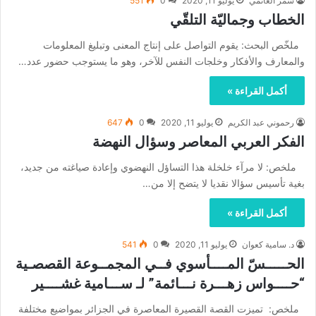
سمر الغانمي
يوليو 11, 2020
0
551
الخطاب وجماليّة التلقّي
ملخّص البحث: يقوم التواصل على إنتاج المعنى وتبليغ المعلومات
والمعارف والأفكار وخلجات النفس للآخر، وهو ما يستوجب حضور عدد…
أكمل القراءة »
رحموني عبد الكريم
يوليو 11, 2020
0
647
الفكر العربي المعاصر وسؤال النهضة
ملخص: لا مرآء خلخلة هذا التساؤل النهضوي وإعادة صياغته من جديد،
بغية تأسيس سؤالا نقديا لا يتضح إلا من…
أكمل القراءة »
د. سامية كعوان
يوليو 11, 2020
0
541
الحـــــسّ المــــأسوي فــي المجمــوعة القصصـية
“حــــواس زهـــرة نـــائمة” لـ ســـامية غشــــير
ملخص: تميزت القصة القصيرة المعاصرة في الجزائر بمواضيع مختلفة