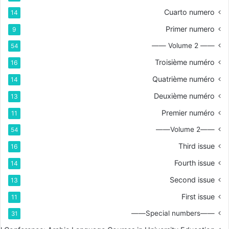
Cuarto numero
14
Primer numero
9
—— Volume 2 ——
54
Troisième numéro
16
Quatrième numéro
14
Deuxième numéro
13
Premier numéro
11
——Volume 2——
54
Third issue
16
Fourth issue
14
Second issue
13
First issue
11
——Special numbers——
31