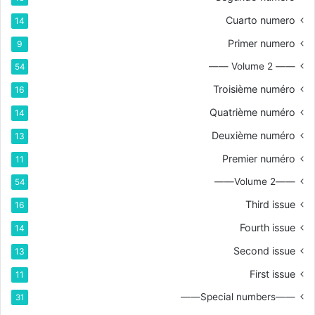
Cuarto numero
14
Primer numero
9
—— Volume 2 ——
54
Troisième numéro
16
Quatrième numéro
14
Deuxième numéro
13
Premier numéro
11
——Volume 2——
54
Third issue
16
Fourth issue
14
Second issue
13
First issue
11
——Special numbers——
31