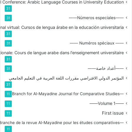
nal Conference: Arabic Language Courses in University Education
31
——Números especiales——
31
nal virtual: Cursos de lengua árabe en la educación universitaria
31
—— Numéros spéciaux ——
31
tionale: Cours de langue arabe dans l'enseignement universitaire
31
——أعداد خاصة——
31
المؤتمر الدولي الافتراضي مقررات اللغة العربية في التعليم الجامعي
31
—Branch for Al-Mayadine Journal for Comparative Studies
11
——Volume 1——
11
First issue
11
—Branche de la revue Al-Mayadine pour les études comparatives
11