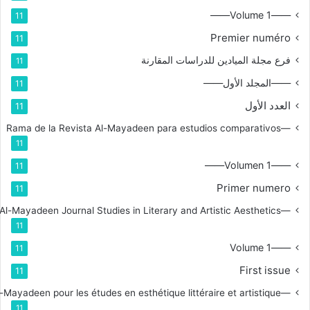
——Volume 1——
11
Premier numéro
11
فرع مجلة الميادين للدراسات المقارنة
11
——المجلد الأول——
11
العدد الأول
11
—Rama de la Revista Al-Mayadeen para estudios comparativos
11
——Volumen 1——
11
Primer numero
11
—Branch for Al-Mayadeen Journal Studies in Literary and Artistic Aesthetics
11
——Volume 1
11
First issue
11
—Branche de la revue Al-Mayadeen pour les études en esthétique littéraire et artistique
11