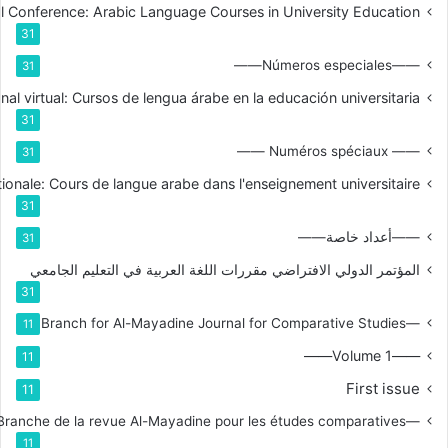
nal Conference: Arabic Language Courses in University Education
31
——Números especiales——
31
nal virtual: Cursos de lengua árabe en la educación universitaria
31
—— Numéros spéciaux ——
31
tionale: Cours de langue arabe dans l'enseignement universitaire
31
——أعداد خاصة——
31
المؤتمر الدولي الافتراضي مقررات اللغة العربية في التعليم الجامعي
31
—Branch for Al-Mayadine Journal for Comparative Studies
11
——Volume 1——
11
First issue
11
—Branche de la revue Al-Mayadine pour les études comparatives
11