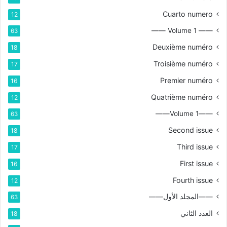
Cuarto numero
12
—— Volume 1 ——
63
Deuxième numéro
18
Troisième numéro
17
Premier numéro
16
Quatrième numéro
12
——Volume 1——
63
Second issue
18
Third issue
17
First issue
16
Fourth issue
12
——المجلد الأول——
63
العدد الثاني
18