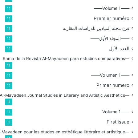
——Volume 1——
11
Premier numéro
11
فرع مجلة الميادين للدراسات المقارنة
11
——المجلد الأول——
11
العدد الأول
11
—Rama de la Revista Al-Mayadeen para estudios comparativos
11
——Volumen 1——
11
Primer numero
11
—Branch for Al-Mayadeen Journal Studies in Literary and Artistic Aesthetics
11
——Volume 1
11
First issue
11
—Branche de la revue Al-Mayadeen pour les études en esthétique littéraire et artistique