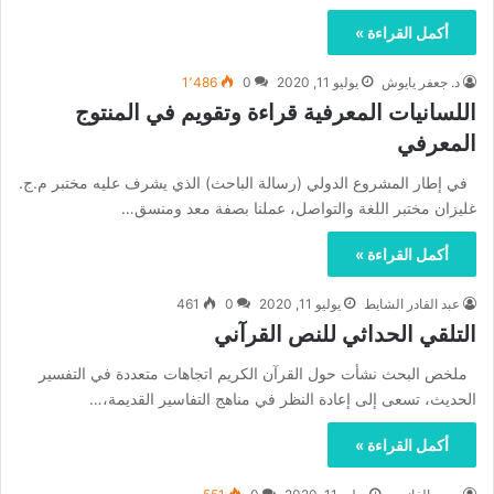
أكمل القراءة »
د. جعفر يايوش
يوليو 11, 2020
0
1٬486
اللسانيات المعرفية قراءة وتقويم في المنتوج
المعرفي
في إطار المشروع الدولي (رسالة الباحث) الذي يشرف عليه مختبر م.ج.
غليزان مختبر اللغة والتواصل، عملنا بصفة معد ومنسق…
أكمل القراءة »
عبد القادر الشايط
يوليو 11, 2020
0
461
التلقي الحداثي للنص القرآني
ملخص البحث نشأت حول القرآن الكريم اتجاهات متعددة في التفسير
الحديث، تسعى إلى إعادة النظر في مناهج التفاسير القديمة،…
أكمل القراءة »