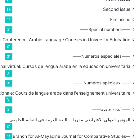
Second issue
13
First issue
11
——Special numbers——
31
nal Conference: Arabic Language Courses in University Education
31
——Números especiales——
31
nal virtual: Cursos de lengua árabe en la educación universitaria
31
—— Numéros spéciaux ——
31
tionale: Cours de langue arabe dans l'enseignement universitaire
31
——أعداد خاصة——
31
المؤتمر الدولي الافتراضي مقررات اللغة العربية في التعليم الجامعي
31
—Branch for Al-Mayadine Journal for Comparative Studies
11