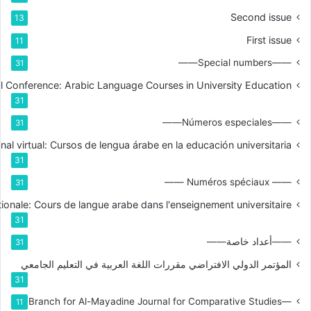
Second issue
13
First issue
11
——Special numbers——
31
nal Conference: Arabic Language Courses in University Education
31
——Números especiales——
31
nal virtual: Cursos de lengua árabe en la educación universitaria
31
—— Numéros spéciaux ——
31
tionale: Cours de langue arabe dans l'enseignement universitaire
31
——أعداد خاصة——
31
المؤتمر الدولي الافتراضي مقررات اللغة العربية في التعليم الجامعي
31
—Branch for Al-Mayadine Journal for Comparative Studies
11