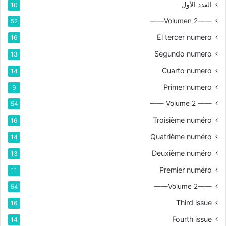
العدد الأول
10
——Volumen 2——
52
El tercer numero
16
Segundo numero
13
Cuarto numero
14
Primer numero
9
—— Volume 2 ——
54
Troisième numéro
16
Quatrième numéro
14
Deuxième numéro
13
Premier numéro
11
——Volume 2——
54
Third issue
16
Fourth issue
14