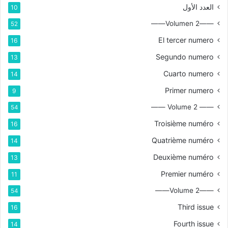
العدد الأول
10
——Volumen 2——
52
El tercer numero
16
Segundo numero
13
Cuarto numero
14
Primer numero
9
—— Volume 2 ——
54
Troisième numéro
16
Quatrième numéro
14
Deuxième numéro
13
Premier numéro
11
——Volume 2——
54
Third issue
16
Fourth issue
14