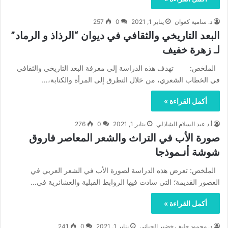
د. سامية كعوان
يناير 1, 2021
0
257
البعد التاريخي والثقافي في ديوان “الرذاذ و الرماد”
لـ زهرة خفيف
الملخص: تهدف هذه الدراسة إلى معرفة البعد التاريخي والثقافي
في الخطاب الشعري، من خلال التطرق إلى المرأة والكتابة،…
أكمل القراءة »
أ.د عبد السلام الشاذلي
يناير 1, 2021
0
276
صورة الأب في التراث والشعر المعاصر فاروق
شوشة أنـموذجا
الملخص: تعرض هذه الدراسة لصورة الأب في الشعر العربي في
العصور القديمة؛ التي سادت فيها الروابط القبلية والعشائرية في…
أكمل القراءة »
د. محمود خليف خضير الحياني
يناير 1, 2021
0
241