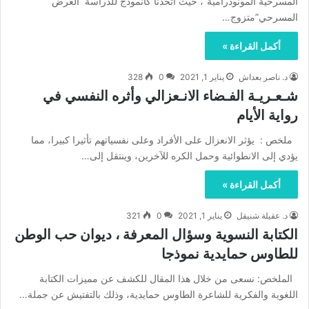
المسرحيّة المونودراميّة”، حيث اتّخذنا كأنموذج للدّراسة العرض
المسرحي”متزوج…
أكمل القراءة »
د. ناصر بعداش
يناير 1, 2021
0
328
شـعـريـة الفـضاء الانـعزالي وأثره النفسي في
رواية الأيام
ملخص : يؤثر الانعزال على الأفراد وعلى نفسياتهم تأثيرا كبيرا، مما
يؤدي إلى الانطوائية وحمل الكره للآخرين، وينتقل إلى…
أكمل القراءة »
د. عقيلة شنيقل
يناير 1, 2021
0
321
الكتابة النسوية وسؤال المعرفة ، ديوان حب الوطن
للطاوس حمايدية نموذجا
الملخص: نسعى من خلال هذا المقال للكشف عن مميزات الكتابة
اللغوية والفكرية للشاعرة الطاوس حمايدية، وذلك بالتفتيش عن جملة…