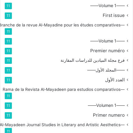
——Volume 1——
11
First issue
11
—Branche de la revue Al-Mayadine pour les études comparatives
11
——Volume 1——
11
Premier numéro
11
فرع مجلة الميادين للدراسات المقارنة
11
——المجلد الأول——
11
العدد الأول
11
—Rama de la Revista Al-Mayadeen para estudios comparativos
11
——Volumen 1——
11
Primer numero
11
—Branch for Al-Mayadeen Journal Studies in Literary and Artistic Aesthetics
11