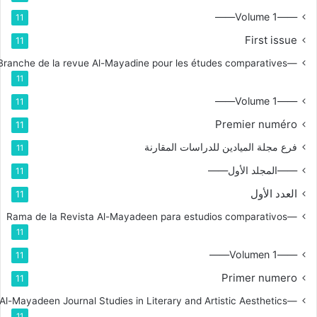
——Volume 1——
11
First issue
11
—Branche de la revue Al-Mayadine pour les études comparatives
11
——Volume 1——
11
Premier numéro
11
فرع مجلة الميادين للدراسات المقارنة
11
——المجلد الأول——
11
العدد الأول
11
—Rama de la Revista Al-Mayadeen para estudios comparativos
11
——Volumen 1——
11
Primer numero
11
—Branch for Al-Mayadeen Journal Studies in Literary and Artistic Aesthetics
11