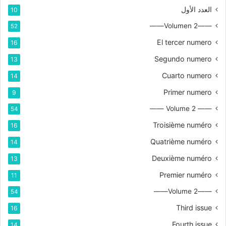
العدد الأول
10
——Volumen 2——
52
El tercer numero
16
Segundo numero
13
Cuarto numero
14
Primer numero
9
—— Volume 2 ——
54
Troisième numéro
16
Quatrième numéro
14
Deuxième numéro
13
Premier numéro
11
——Volume 2——
54
Third issue
16
Fourth issue
14