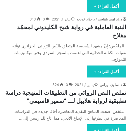
أكمل القراءة »
د .إبراهيم بلقاسم / د.حدّاد خديجة
يناير 1, 2021
0
313
البنية العاملية في رواية شبح الكليدوني لمحمّد
مفلاح
الملخّص: إنّ مشهد الشّخصية المتعلق بالنّص الرّوائي الجزائري تؤثّثه
تقنيات الكتابة الحداثية التي اهتمت بالمنجز السردي وفق ميكانيزمات
النّموذج…
أكمل القراءة »
د. سلوى بوراس
يناير 1, 2021
0
324
تملص النص الروائي من التطبيقات المنهجية دراسة
تطبيقية لرواية هلابيل لـــ “سمير قاسيمي”
ملخص: فتحت المناهج النقدية المعاصرة أفاقا جديدة في الدراسات
المعاصرة في نظرتها إلى الإبداع الأدبي، مما أتاح للدارسين إلى…
أكمل القراءة »