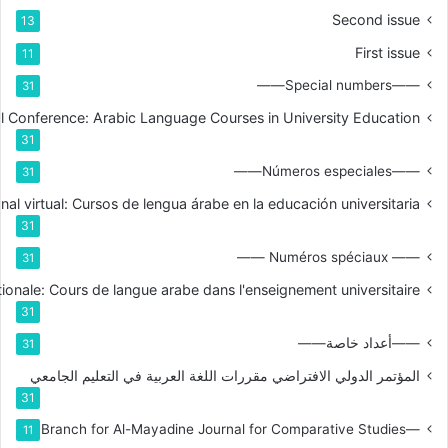
Second issue
13
First issue
11
——Special numbers——
31
nal Conference: Arabic Language Courses in University Education
31
——Números especiales——
31
nal virtual: Cursos de lengua árabe en la educación universitaria
31
—— Numéros spéciaux ——
31
tionale: Cours de langue arabe dans l'enseignement universitaire
31
——أعداد خاصة——
31
المؤتمر الدولي الافتراضي مقررات اللغة العربية في التعليم الجامعي
31
—Branch for Al-Mayadine Journal for Comparative Studies
11