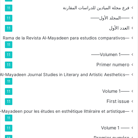
فرع مجلة الميادين للدراسات المقارنة
11
——المجلد الأول——
11
العدد الأول
11
—Rama de la Revista Al-Mayadeen para estudios comparativos
11
——Volumen 1——
11
Primer numero
11
—Branch for Al-Mayadeen Journal Studies in Literary and Artistic Aesthetics
11
——Volume 1
11
First issue
11
—Branche de la revue Al-Mayadeen pour les études en esthétique littéraire et artistique
11
—— Volume 1
11
Premier numéro