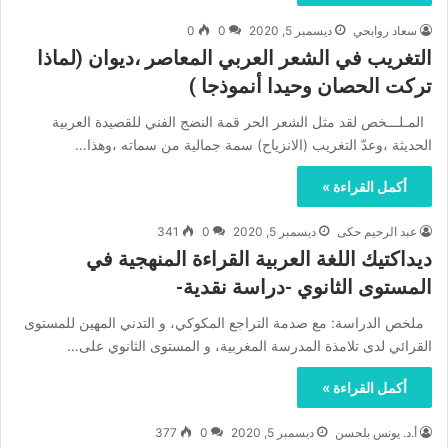
سعاد روابحي
ديسمبر 5, 2020
0
0
التغريب في الشعر العربي المعاصر ،ديوان (لماذا
تركت الحصان وحيدا أنموذجا )
المـلـــخص لقد مثل الشعر الحر قمة النضج الفني للقصيدة العربية
الحديثة ،وعدّ التغريب (الانزياح) سمة جمالية من سماته ،وهذا…
أكمل القراءة »
عبد الرحيم حكى
ديسمبر 5, 2020
0
341
ديداكتيك اللغة العربية القراءة المنهجية في
المستوى الثانوي -دراسة نقدية-
ملخص الدراسة: مع صدمة التراجع المكوكي، و التدني المهين للمستوى
القرائي لدى تلامذة المدرسة المغربية، و المستوى الثانوي على…
أكمل القراءة »
أ.د. يونس بلحسن
ديسمبر 5, 2020
0
377