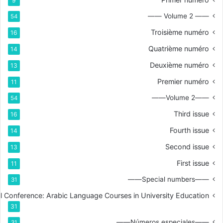
9
—— Volume 2 ——
54
Troisième numéro
16
Quatrième numéro
14
Deuxième numéro
13
Premier numéro
11
——Volume 2——
54
Third issue
16
Fourth issue
14
Second issue
13
First issue
11
——Special numbers——
31
nal Conference: Arabic Language Courses in University Education
31
——Números especiales——
31