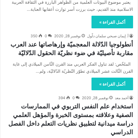
يعتبر موضوع البيوتات العلمية من الظواهر البارزة في الثقافة العربية
الاسلامية منذ القديم، حيث برزت أسر توارث أعقابها العناية…
أكمل القراءة »
أ. إيمان صبحي سلمان دلّول
نوفمبر 28, 2020
0
350
أنطولوجيا الدّلالة المعجميّة وإرهاصاتها عند العرب
مقاربة تأصيليّة في ضوء نظريّة الحقول الدّلاليّة
الملخّص: لقد تناول الفكر العربي منذ القرن الثّامن الميلادي إلى غاية
القرن الثّالث عشر الميلادي تطوّر النّظريّة الدّلاليّة، ولم…
أكمل القراءة »
أحمد معد
نوفمبر 28, 2020
0
394
استخدام علم النفس التربوي في الممارسات
الصفية وعلاقته بمستوى الخبرة والمؤهل العلمي
دراسة ميدانية لتطبيق نظريات التعلم داخل الفصل
الدراسي