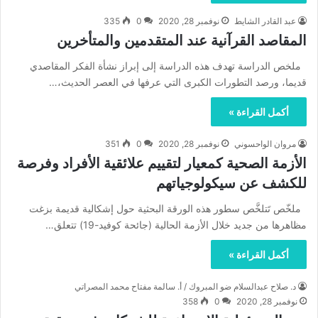
عبد القادر الشايط
نوفمبر 28, 2020
0
335
المقاصد القرآنية عند المتقدمين والمتأخرين
ملخص الدراسة تهدف هذه الدراسة إلى إبراز نشأة الفكر المقاصدي
قديما، ورصد التطورات الكبرى التي عرفها في العصر الحديث،…
أكمل القراءة »
مروان الواحسوني
نوفمبر 28, 2020
0
351
الأزمة الصحية كمعيار لتقييم علائقية الأفراد وفرصة
للكشف عن سيكولوجياتهم
ملخّص تَتلخَّص سطور هذه الورقة البحثية حول إشكالية قديمة بزغت
مظاهرها من جديد خلال الأزمة الحالية (جائحة كوفيد-19) تتعلق…
أكمل القراءة »
د. صلاح عبدالسلام ضو المبروك / أ. سالمة مفتاح محمد المصراتي
نوفمبر 28, 2020
0
358