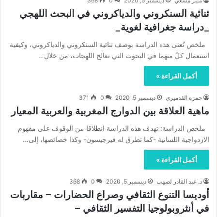
منير مسعي
ديسمبر 5, 2020
0
368
ثنائية السنكروني والدياكروني في البحث اللهجي
_دراسة جغرافية لغوية_
ملخص تُعنى هذه الدراسة بوصف ثنائية السنكروني والدياكروني، وكيفية
استعمال كلّ منهما في البحوث التي تعالج اللهجات، من خلال…
أكمل القراءة »
حمزة القدميري
ديسمبر 5, 2020
0
371
ماهية العلاقة بين الدوارج المغربية والعربية المعيار
ملخص الدراسة: تهدف هذه الدراسة انطلاقا من الوقوف على مفهوم
الازدواجية اللسانية -كما تطرق له فيرجيسون- وكذا خصائصها، إلى…
أكمل القراءة »
د. عبد القادر لصهب
ديسمبر 5, 2020
0
368
أوديسا التنوع الثقافي وصراع الحضارات – مقاربات
في أنثروبولوجيا التفسير الثقافي –