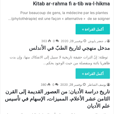
Kitab ar-rahma fi a-tib wa-l-hikma
Pour beaucoup de gens, la médecine par les plantes
(phytothérapie) est une façon « alternative » de se soigner…
أكمل القراءة »
د. جعفر يايوش
نوفمبر 28, 2020
0
363
مدخل منهجي لتاريخ الطبّ في الأندلس
توطئة: إنّ التراث حقيقة تاريخية لا سبيل إلى الانفكاك منها، وإن بدت
ظاهريا بائنة ومنفصلة من حيث الوجود بحكم…
أكمل القراءة »
يوسف الشاطر
نوفمبر 28, 2020
0
380
تاريخ دراسة الأديان: من العصور القديمة إلى القرن
الثامن عشر الأعلام، المميزات، الإسهام في تأسيس
علم الأديان