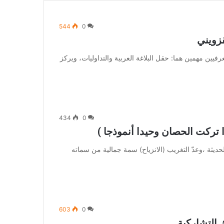
544
0
قزويني
يين مهمين هما: حقل البلاغة العربية والتداوليات، ويركز
434
0
 تركت الحصان وحيدا أنموذجا )
حديثة ،وعدّ التغريب (الانزياح) سمة جمالية من سماته
603
0
 التشاركية