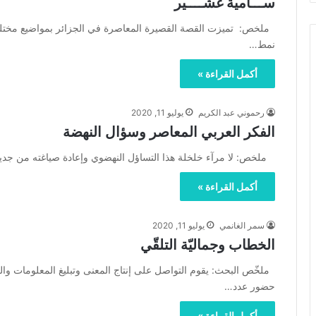
ســـامية غشــــير
ملخص: تميزت القصة القصيرة المعاصرة في الجزائر بمواضيع مختلفة
نمط…
أكمل القراءة »
رحموني عبد الكريم
يوليو 11, 2020
الفكر العربي المعاصر وسؤال النهضة
ملخص: لا مرآء خلخلة هذا التساؤل النهضوي وإعادة صياغته من جديد،
أكمل القراءة »
سمر الغانمي
يوليو 11, 2020
الخطاب وجماليّة التلقّي
ملخّص البحث: يقوم التواصل على إنتاج المعنى وتبليغ المعلومات وا
حضور عدد…
أكمل القراءة »