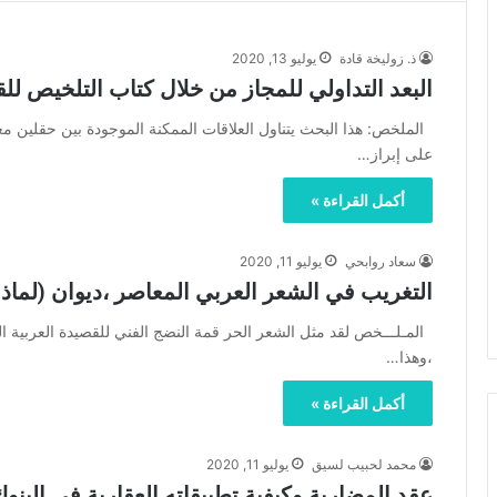
ذ. زوليخة قادة
يوليو 13, 2020
البعد التداولي للمجاز من خلال كتاب التلخيص لل
الملخص: هذا البحث يتناول العلاقات الممكنة الموجودة بين حقلين معرف
على إبراز…
أكمل القراءة »
سعاد روابحي
يوليو 11, 2020
التغريب في الشعر العربي المعاصر ،ديوان (لماذا
المـلـــخص لقد مثل الشعر الحر قمة النضج الفني للقصيدة العربية ال
،وهذا…
أكمل القراءة »
محمد لحبيب لسيق
يوليو 11, 2020
عقد المضاربة وكيفية تطبيقاته العقارية في البنوك