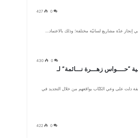
427
0
 إنجاز عدّة مشاريع لسانيّة مختلفة؛ وذلك بالاعتماد…
430
0
 “حــــواس زهـــرة نـــائمة” لـ
 دلت على وعي الكتّاب بواقعهم من خلال التجديد في
422
0