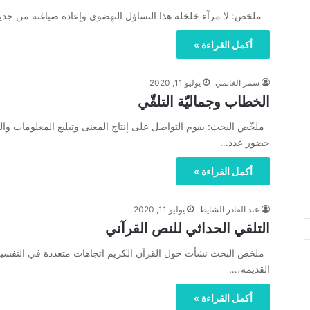
ملخص: لا مرآء خلخلة هذا التساؤل النهضوي وإعادة صياغته من جديد،
أكمل القراءة »
سمر الغانمي
يوليو 11, 2020
الخطاب وجماليّة التلقّي
ملخّص البحث: يقوم التواصل على إنتاج المعنى وتبليغ المعلومات وا
حضور عدد…
أكمل القراءة »
عبد القادر الشايط
يوليو 11, 2020
التلقي الحداثي للنص القرآني
ملخص البحث نشأت حول القرآن الكريم اتجاهات متعددة في التفسير 
القديمة،…
أكمل القراءة »