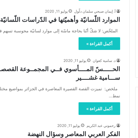
أ. إيمان صبحي سلمان دلّول
يوليو 11, 2020
الموارد اللّسانيّة وأهميّتها في الدّراسات اللّسانيّة
الملخّص: لا شكّ أنّنا بحاجة ماسّة إلى موارد لسانيّة محوسبة تسهم في
أكمل القراءة »
د. سامية كعوان
يوليو 11, 2020
الحـــــسّ المــــأسوي فــي المجمــوعة القصصـية
ســـامية غشــــير
ملخص: تميزت القصة القصيرة المعاصرة في الجزائر بمواضيع مختلفة
نمط…
أكمل القراءة »
رحموني عبد الكريم
يوليو 11, 2020
الفكر العربي المعاصر وسؤال النهضة