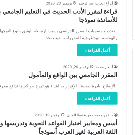
أ.د أخ العرب عبد الرحيم
نوفمبر 20, 2020
قراءة لمقرر الأدب الحديث في التعليم الجامعي با
للأساتذة نموذجا
تعددت مسميات المقرر الدراسي بسبب ارتباطه الوثيق بتنوع التوجهات 
والهندسة البيداغوجية للمقررات، حيث نجد…
أكمل القراءة »
أ. نعار محمد
نوفمبر 20, 2020
المقرر الجامعي بين الواقع والمأمول
الإصلاح بادرة صحية ، الإقرار به ابتداء هو ثمرة ،بواكيرها تدافع
أكمل القراءة »
د. عمر محمد حمودة عطا المنان
نوفمبر 19, 2020
أسس ومعايير اختيار القواعد النحوية وتدريسها ور
اللغة العربية لغير العرب أنموذجاً