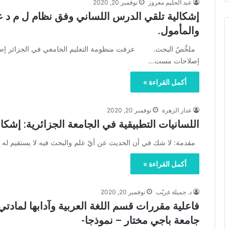
عبد الحليم معزوز
نوفمبر 20, 2020
إشكالية تلقي الدرس اللساني وفق نظام ل م د عند
والمأمول.
ملخَّصُ البحث. عرفت منظومة التعليم الجامعي في الجزائر إصلاحا
إصلاحات مست…
أكمل القراءة »
عدار الزهرة
نوفمبر 20, 2020
اللسانيات التطبيقية في الجامعة الجزائرية: إشكا
مقدمة: لا شك في أن الحديث عن أيّ علم والبحث فيه لا يستقيم له
أكمل القراءة »
د. جميلة غريّب
نوفمبر 20, 2020
فاعلية مقررات قسم اللغة العربية وآدابها لمادتي ال
جامعة باجي مختار – نموذجا-