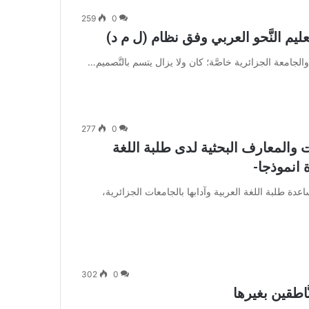
259
0
عليم النَّحو العربي وفق نظام (ل م د)
 والجامعة الجزائرية خاصَّة؛ كان ولا يزال يتسم بالتَّصميم…
277
0
 والمعارف البحثية لدى طلبة اللغة
 انموذجا-
 طلبة اللغة العربية وآدابها بالجامعات الجزائرية،
302
0
نَّاطقين بغيرها