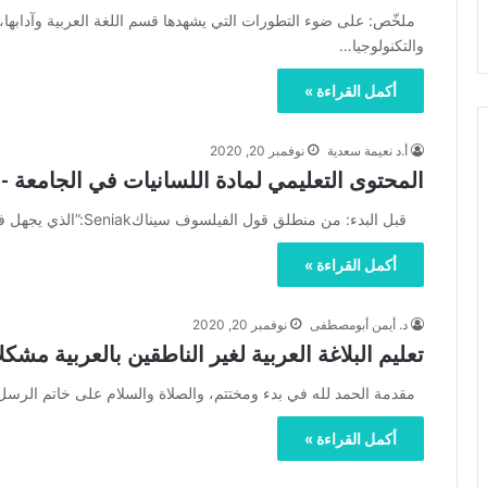
ملخّص: على ضوء التطورات التي يشهدها قسم اللغة العربية وآدابها، من
والتكنولوجيا…
أكمل القراءة »
أ.د نعيمة سعدية
نوفمبر 20, 2020
المحتوى التعليمي لمادة اللسانيات في الجامعة 
قبل البدء: من منطلق قول الفيلسوف سيناكSeniak:”الذي يجهل في اتجاه أي ميناء يسير لن يجد أبدا الرياح الملائمة”،…
أكمل القراءة »
د. أيمن أبومصطفى
نوفمبر 20, 2020
تعليم البلاغة العربية لغير الناطقين بالعربية مش
مقدمة الحمد لله في بدء ومختتم، والصلاة والسلام على خاتم الرسل
أكمل القراءة »