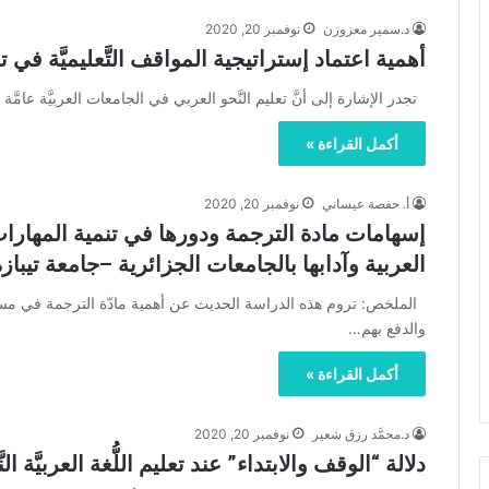
د.سمير معزوزن
نوفمبر 20, 2020
أهمية اعتماد إستراتيجية المواقف التَّعليميَّة في ت
تجدر الإشارة إلى أنَّ تعليم النَّحو العربي في الجامعات العربيَّة عامَّة
أكمل القراءة »
أ. حفصة عيساني
نوفمبر 20, 2020
إسهامات مادة الترجمة ودورها في تنمية المهارات
العربية وآدابها بالجامعات الجزائرية –جامعة تيبازة
الملخص: تروم هذه الدراسة الحديث عن أهمية مادّة الترجمة في مساعدة
والدفع بهم…
أكمل القراءة »
د.محمَّد رزق شعير
نوفمبر 20, 2020
دلالة “الوقف والابتداء” عند تعليم اللُّغة العربيَّة ال