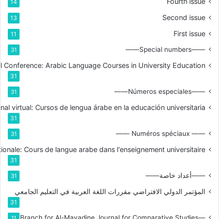
Fourth issue
14
Second issue
13
First issue
11
——Special numbers——
31
nal Conference: Arabic Language Courses in University Education
31
——Números especiales——
31
nal virtual: Cursos de lengua árabe en la educación universitaria
31
—— Numéros spéciaux ——
31
tionale: Cours de langue arabe dans l'enseignement universitaire
31
——أعداد خاصة——
31
المؤتمر الدولي الافتراضي مقررات اللغة العربية في التعليم الجامعي
31
—Branch for Al-Mayadine Journal for Comparative Studies
11