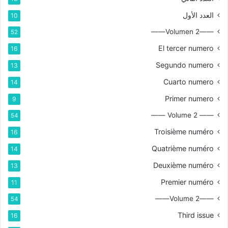
العدد الأول
10
——Volumen 2——
52
El tercer numero
16
Segundo numero
13
Cuarto numero
14
Primer numero
9
—— Volume 2 ——
54
Troisième numéro
16
Quatrième numéro
14
Deuxième numéro
13
Premier numéro
11
——Volume 2——
54
Third issue
16