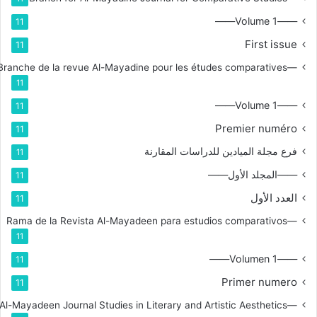
——Volume 1——
11
First issue
11
—Branche de la revue Al-Mayadine pour les études comparatives
11
——Volume 1——
11
Premier numéro
11
فرع مجلة الميادين للدراسات المقارنة
11
——المجلد الأول——
11
العدد الأول
11
—Rama de la Revista Al-Mayadeen para estudios comparativos
11
——Volumen 1——
11
Primer numero
11
—Branch for Al-Mayadeen Journal Studies in Literary and Artistic Aesthetics