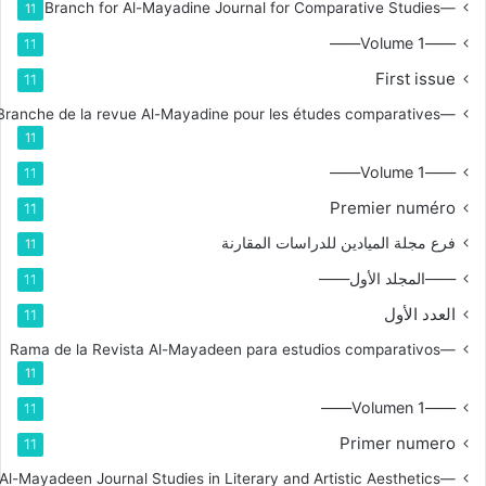
—Branch for Al-Mayadine Journal for Comparative Studies
11
——Volume 1——
11
First issue
11
—Branche de la revue Al-Mayadine pour les études comparatives
11
——Volume 1——
11
Premier numéro
11
فرع مجلة الميادين للدراسات المقارنة
11
——المجلد الأول——
11
العدد الأول
11
—Rama de la Revista Al-Mayadeen para estudios comparativos
11
——Volumen 1——
11
Primer numero
11
—Branch for Al-Mayadeen Journal Studies in Literary and Artistic Aesthetics