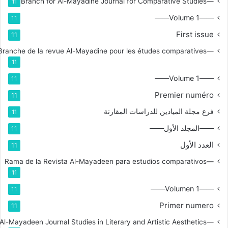
—Branch for Al-Mayadine Journal for Comparative Studies
11
——Volume 1——
11
First issue
11
—Branche de la revue Al-Mayadine pour les études comparatives
11
——Volume 1——
11
Premier numéro
11
فرع مجلة الميادين للدراسات المقارنة
11
——المجلد الأول——
11
العدد الأول
11
—Rama de la Revista Al-Mayadeen para estudios comparativos
11
——Volumen 1——
11
Primer numero
11
—Branch for Al-Mayadeen Journal Studies in Literary and Artistic Aesthetics