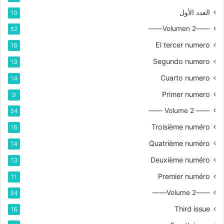
العدد الأول
10
——Volumen 2——
52
El tercer numero
16
Segundo numero
13
Cuarto numero
14
Primer numero
9
—— Volume 2 ——
54
Troisième numéro
16
Quatrième numéro
14
Deuxième numéro
13
Premier numéro
11
——Volume 2——
54
Third issue
16