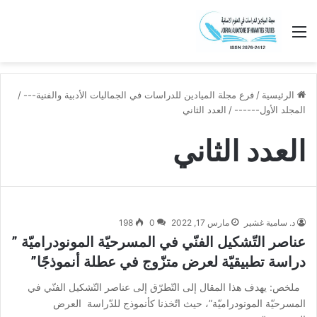
القائمة
الرئيسية
/
فرع مجلة الميادين للدراسات في الجماليات الأدبية والفنية---
/
المجلد الأول------
/
العدد الثاني
العدد الثاني
د. سامية غشير
مارس 17, 2022
0
198
عناصر التّشكيل الفنّي في المسرحيّة المونودراميّة ”
دراسة تطبيقيّة لعرض متزّوج في عطلة أنموذجًا”
ملخص: يهدف هذا المقال إلى التّطرّق إلى عناصر التّشكيل الفنّي في
المسرحيّة المونودراميّة”، حيث اتّخذنا كأنموذج للدّراسة العرض