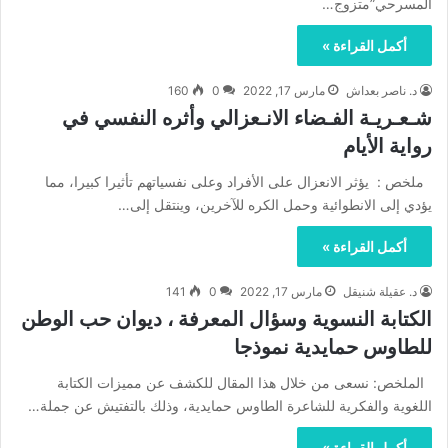
المسرحي”متزوج…
أكمل القراءة »
د. ناصر بعداش
مارس 17, 2022
0
160
شـعـريـة الفـضاء الانـعزالي وأثره النفسي في
رواية الأيام
ملخص : يؤثر الانعزال على الأفراد وعلى نفسياتهم تأثيرا كبيرا، مما
يؤدي إلى الانطوائية وحمل الكره للآخرين، وينتقل إلى…
أكمل القراءة »
د. عقيلة شنيقل
مارس 17, 2022
0
141
الكتابة النسوية وسؤال المعرفة ، ديوان حب الوطن
للطاوس حمايدية نموذجا
الملخص: نسعى من خلال هذا المقال للكشف عن مميزات الكتابة
اللغوية والفكرية للشاعرة الطاوس حمايدية، وذلك بالتفتيش عن جملة…
أكمل القراءة »