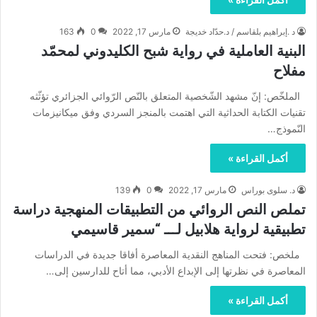
د .إبراهيم بلقاسم / د.حدّاد خديجة
مارس 17, 2022
0
163
البنية العاملية في رواية شبح الكليدوني لمحمّد
مفلاح
الملخّص: إنّ مشهد الشّخصية المتعلق بالنّص الرّوائي الجزائري تؤثّثه
تقنيات الكتابة الحداثية التي اهتمت بالمنجز السردي وفق ميكانيزمات
النّموذج…
أكمل القراءة »
د. سلوى بوراس
مارس 17, 2022
0
139
تملص النص الروائي من التطبيقات المنهجية دراسة
تطبيقية لرواية هلابيل لـــ “سمير قاسيمي
ملخص: فتحت المناهج النقدية المعاصرة أفاقا جديدة في الدراسات
المعاصرة في نظرتها إلى الإبداع الأدبي، مما أتاح للدارسين إلى…
أكمل القراءة »