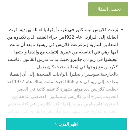
ل
تحميل المقال
ب
ر
ي
وُلِدت كلاريس ليسبكتور في غرب أوكرانيا لعائلة يهودية .فرت
د
العائلة إلى البرازيل عام 1922من جراء العنف الذي تكبدوه من
ا
المعادين للنازية وترعرعت كلاريس في ريسيف. بعد أن ماتت
إ
ل
أمها وهي في التاسعة من عمرها إنتقلت مع والدها وأختيها
ك
ليعيشوا في ريو دي جانيرو ،حيث بدأت تدرس القانون .عاشت
ت
كلاريس مع زوجها في إيطاليا ،حيث كان يعمل
ر
بالخارجية،سويسرا ،إنجلترا ،الولايات المتحدة ،إلى أن إنفصلا
و
وعادت إلى ريو في عام 1959؛حيث ماتت هناك عام 1977.لقد
ن
حظيت كلاريس بعد موتها بشهرة كأعظم كاتبة في العصر
ي
الحديث. يمتزج أدب كلاريس ليسبكتور القصصي بلمحة من
ا
الجنون.”قام بيامين موسربإعداد كتب كلاريس في كتاب ضخم
لايغادره القارئ حتى ينتهي منه أوأن يقرأه القارئ على فترات
لأنه مفعم بالهذيان الشديد . قامت كاترينا دودسون بترجمتها
اظهر المزيد
بحس مرهف ،