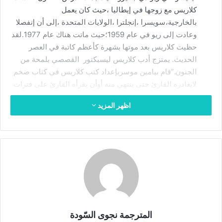
ت
كلاريس مع زوجها في إيطاليا ،حيث كان يعمل
ر
بالخارجية،سويسرا ،إنجلترا ،الولايات المتحدة ،إلى أن إنفصلا
و
وعادت إلى ريو في عام 1959؛حيث ماتت هناك عام 1977.لقد
ن
حظيت كلاريس بعد موتها بشهرة كأعظم كاتبة في العصر
ي
الحديث. يمتزج أدب كلاريس ليسبكتور القصصي بلمحة من
ا
الجنون.”قام بيامين موسربإعداد كتب كلاريس في كتاب ضخم
لايغادره القارئ حتى ينتهي منه أوأن يقرأه القارئ على فترات
لأنه مفعم بالهذيان الشديد . قامت كاترينا دودسون بترجمتها
اظهر المزيد
بحس مرهف ،
المترجمة نجوى السّودة