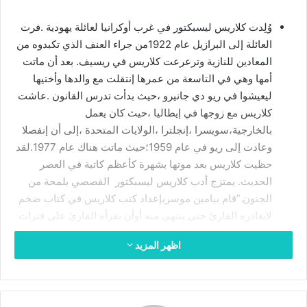
ي
وُلِدت كلاريس ليسبكتور في غرب أوكرانيا لعائلة يهودية .فرت
د
العائلة إلى البرازيل عام 1922من جراء العنف الذي تكبدوه من
ا
المعادين للنازية وترعرعت كلاريس في ريسيف. بعد أن ماتت
إ
ل
أمها وهي في التاسعة من عمرها إنتقلت مع والدها وأختيها
ك
ليعيشوا في ريو دي جانيرو ،حيث بدأت تدرس القانون .عاشت
ت
كلاريس مع زوجها في إيطاليا ،حيث كان يعمل
ر
بالخارجية،سويسرا ،إنجلترا ،الولايات المتحدة ،إلى أن إنفصلا
و
وعادت إلى ريو في عام 1959؛حيث ماتت هناك عام 1977.لقد
ن
حظيت كلاريس بعد موتها بشهرة كأعظم كاتبة في العصر
ي
الحديث. يمتزج أدب كلاريس ليسبكتور القصصي بلمحة من
ا
الجنون.”قام بيامين موسربإعداد كتب كلاريس في كتاب ضخم
لايغادره القارئ حتى ينتهي منه أوأن يقرأه القارئ على فترات
لأنه مفعم بالهذيان الشديد . قامت كاترينا دودسون بترجمتها
اظهر المزيد
بحس مرهف ،