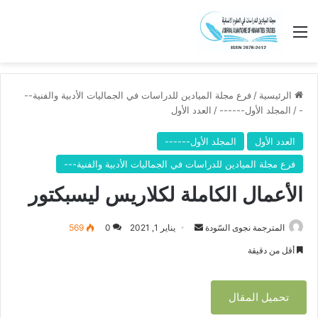
القائمة
الرئيسية
/
فرع مجلة الميادين للدراسات في الجماليات الأدبية والفنية--
-
/
المجلد الأول------
/
العدد الأول
العدد الأول
المجلد الأول------
فرع مجلة الميادين للدراسات في الجماليات الأدبية والفنية---
الأعمال الكاملة لكلاريس ليسبكتور
المترجمة نجوى السّودة
أ
يناير 1, 2021
0
569
ر
أقل من دقيقة
س
ل
تحميل المقال
ب
ر