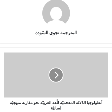
المترجمة نجوى السّودة
أ
ن
ط
و
ل
و
ج
ي
ا
ا
أنطولوجيا الدّلالة المعجميّة للّغة العربيّة نحو مقاربة منهجيّة
ل
لسانيّة