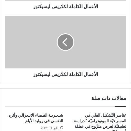
ل
ك
الأعمال الكاملة لكلاريس ليسبكتور
ا
م
ا
ل
ل
ة
أ
ل
ع
ك
م
ل
ا
ا
ل
ر
ا
ي
ل
س
ك
الأعمال الكاملة لكلاريس ليسبكتور
ل
ا
ي
م
س
ل
مقالات ذات صلة
ب
ة
ك
ل
ت
ك
عناصر التّشكيل الفنّي في
شـعـريـة الفـضاء الانـعزالي وأثره
و
ل
المسرحيّة المونودراميّة ” دراسة
النفسي في رواية الأيام
ر
ا
تطبيقيّة لعرض متزّوج في عطلة
يناير 1, 2021
ر