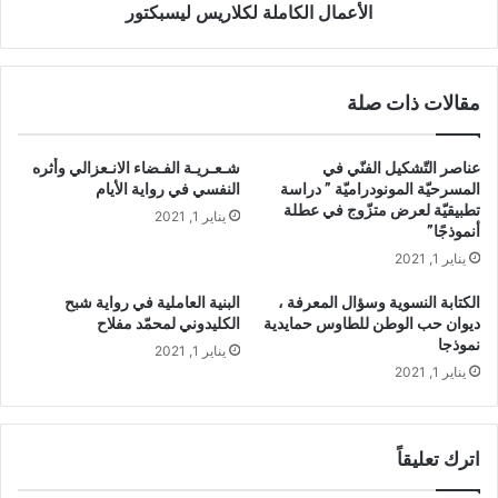
س
ك
الأعمال الكاملة لكلاريس ليسبكتور
ل
ا
ي
م
س
ل
مقالات ذات صلة
ب
ة
ك
ل
ت
ك
عناصر التّشكيل الفنّي في
شـعـريـة الفـضاء الانـعزالي وأثره
و
ل
المسرحيّة المونودراميّة ” دراسة
النفسي في رواية الأيام
ر
ا
تطبيقيّة لعرض متزّوج في عطلة
يناير 1, 2021
ر
أنموذجًا”
ي
يناير 1, 2021
س
ل
الكتابة النسوية وسؤال المعرفة ،
البنية العاملية في رواية شبح
ي
ديوان حب الوطن للطاوس حمايدية
الكليدوني لمحمّد مفلاح
س
نموذجا
يناير 1, 2021
ب
يناير 1, 2021
ك
ت
و
ر
اترك تعليقاً