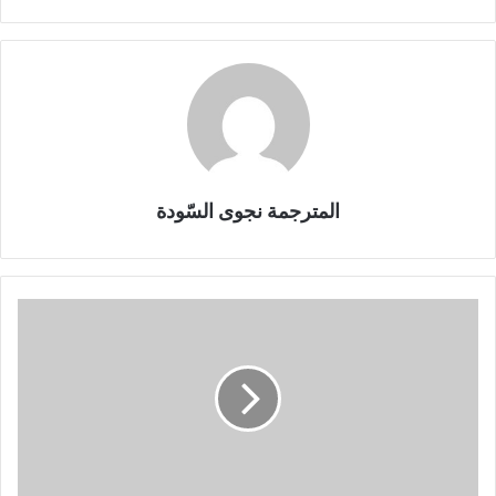
المترجمة نجوى السّودة
ا
ل
أ
ع
م
ا
ل
ا