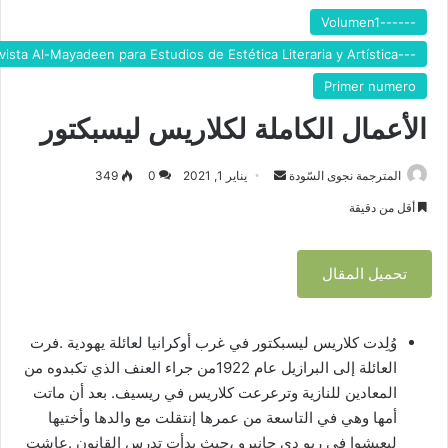
------Volumen1
---Rama de la Revista Al-Mayadeen para Estudios de Estética Literaria y Artística
Primer numero
الأعمال الكاملة لكلاريس ليسبكتور
المترجمة نجوى السّودة
أ
يناير 1, 2021
0
349
ر
أقل من دقيقة
س
ل
تحميل المقال
ب
ر
ي
وُلِدت كلاريس ليسبكتور في غرب أوكرانيا لعائلة يهودية .فرت
د
العائلة إلى البرازيل عام 1922من جراء العنف الذي تكبدوه من
ا
المعادين للنازية وترعرعت كلاريس في ريسيف. بعد أن ماتت
إ
ل
أمها وهي في التاسعة من عمرها إنتقلت مع والدها وأختيها
ك
ليعيشوا في ريو دي جانيرو ،حيث بدأت تدرس القانون .عاشت