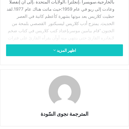
ر
بالخارجية،سويسرا ،إنجلترا ،الولايات المتحدة ،إلى أن إنفصلا
و
وعادت إلى ريو في عام 1959؛حيث ماتت هناك عام 1977.لقد
ن
حظيت كلاريس بعد موتها بشهرة كأعظم كاتبة في العصر
ي
الحديث. يمتزج أدب كلاريس ليسبكتور القصصي بلمحة من
ا
الجنون.”قام بيامين موسربإعداد كتب كلاريس في كتاب ضخم
لايغادره القارئ حتى ينتهي منه أوأن يقرأه القارئ على فترات
لأنه مفعم بالهذيان الشديد . قامت كاترينا دودسون بترجمتها
اظهر المزيد
بحس مرهف ،
المترجمة نجوى السّودة