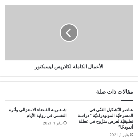
دّ
ل
ا
ا
ل
ل
أ
ة
ع
ا
م
ل
ا
م
ل
ع
ا
ج
ل
م
ك
الأعمال الكاملة لكلاريس ليسبكتور
يّ
ا
ة
م
ل
ل
مقالات ذات صلة
لّ
ة
غ
ل
ة
ك
عناصر التّشكيل الفنّي في
شـعـريـة الفـضاء الانـعزالي وأثره
ا
ل
المسرحيّة المونودراميّة ” دراسة
النفسي في رواية الأيام
ل
ا
تطبيقيّة لعرض متزّوج في عطلة
يناير 1, 2021
ع
ر
أنموذجًا”
ر
ي
يناير 1, 2021
ب
س