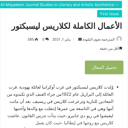
---Branch for Al-Mayadeen Journal Studies in Literary and Artistic Aesthetics
First issue
الأعمال الكاملة لكلاريس ليسبكتور
المترجمة نجوى السّودة
أ
يناير 1, 2021
0
385
ر
أقل من دقيقة
س
ل
تحميل المقال
ب
ر
ي
وُلِدت كلاريس ليسبكتور في غرب أوكرانيا لعائلة يهودية .فرت
د
العائلة إلى البرازيل عام 1922من جراء العنف الذي تكبدوه من
ا
المعادين للنازية وترعرعت كلاريس في ريسيف. بعد أن ماتت
إ
ل
أمها وهي في التاسعة من عمرها إنتقلت مع والدها وأختيها
ك
ليعيشوا في ريو دي جانيرو ،حيث بدأت تدرس القانون .عاشت
ت
كلاريس مع زوجها في إيطاليا ،حيث كان يعمل