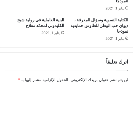
أنموذجًا”
ي
يناير 1, 2021
س
ل
الكتابة النسوية وسؤال المعرفة ،
البنية العاملية في رواية شبح
ي
ديوان حب الوطن للطاوس حمايدية
الكليدوني لمحمّد مفلاح
س
نموذجا
يناير 1, 2021
ب
يناير 1, 2021
ك
ت
و
ر
اترك تعليقاً
لن يتم نشر عنوان بريدك الإلكتروني.
الحقول الإلزامية مشار إليها بـ
*
ا
ل
ت
ع
ل