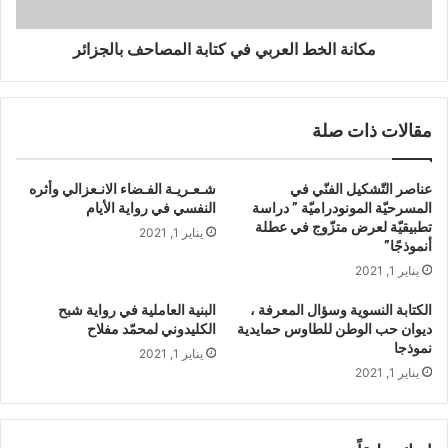
ر
خ
ي
ط
س
ا
مكانة الخط العربي في كتابة المصاحف بالجزائر
ل
ل
ي
ع
س
ر
مقالات ذات صلة
ب
ب
ك
ي
ت
ف
عناصر التّشكيل الفنّي في
شـعـريـة الفـضاء الانـعزالي وأثره
و
ي
المسرحيّة المونودراميّة ” دراسة
النفسي في رواية الأيام
ر
ك
تطبيقيّة لعرض متزّوج في عطلة
يناير 1, 2021
ت
أنموذجًا”
ا
يناير 1, 2021
ب
ة
الكتابة النسوية وسؤال المعرفة ،
البنية العاملية في رواية شبح
ا
ديوان حب الوطن للطاوس حمايدية
الكليدوني لمحمّد مفلاح
ل
نموذجا
يناير 1, 2021
م
يناير 1, 2021
ص
ا
ح
ف