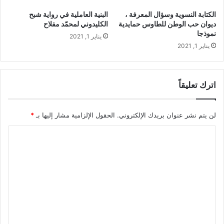
يّ
ل
الكتابة النسوية وسؤال المعرفة ،
البنية العاملية في رواية شبح
ة
ي
ديوان حب الوطن للطاوس حمايدية
الكليدوني لمحمّد مفلاح
ن
س
نموذجا
يناير 1, 2021
ح
ب
يناير 1, 2021
و
ك
م
ت
ق
و
ا
ر
اترك تعليقاً
ر
ب
ة
لن يتم نشر عنوان بريدك الإلكتروني.
الحقول الإلزامية مشار إليها بـ
*
م
ا
ن
ه
ل
ج
ت
يّ
ة
ع
ل
ل
س
ا
ي
ن
ق