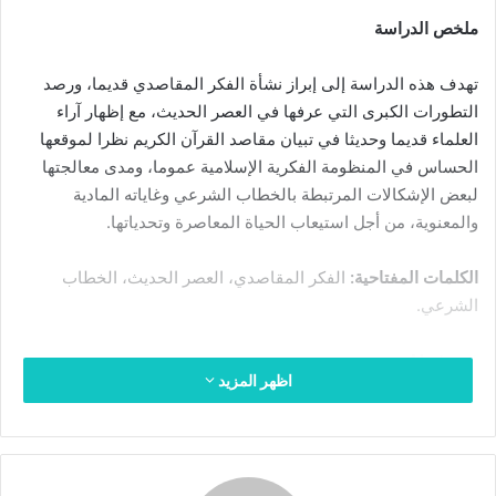
ي
ملخص الدراسة
د
ا
تهدف هذه الدراسة إلى إبراز نشأة الفكر المقاصدي قديما، ورصد
إ
ل
التطورات الكبرى التي عرفها في العصر الحديث، مع إظهار آراء
ك
العلماء قديما وحديثا في تبيان مقاصد القرآن الكريم نظرا لموقعها
ت
الحساس في المنظومة الفكرية الإسلامية عموما، ومدى معالجتها
ر
لبعض الإشكالات المرتبطة بالخطاب الشرعي وغاياته المادية
و
والمعنوية، من أجل استيعاب الحياة المعاصرة وتحدياتها.
ن
ي
الكلمات المفتاحية:
الفكر المقاصدي، العصر الحديث، الخطاب
ا
الشرعي.
Abstract
اظهر المزيد
This study aims to highlight the emergence of the maqasid
thought in the past, and to monitor the major
developments that it has known in the modern era, while