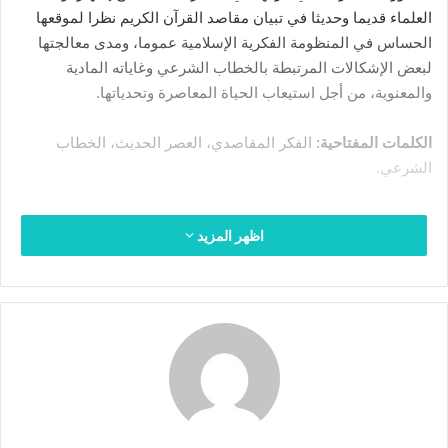
ك
العلماء قديما وحديثا في تبيان مقاصد القرآن الكريم نظرا لموقعها
ت
الحساس في المنظومة الفكرية الإسلامية عموما، ومدى معالجتها
ر
لبعض الإشكالات المرتبطة بالخطاب الشرعي وغاياته المادية
و
والمعنوية، من أجل استيعاب الحياة المعاصرة وتحدياتها.
ن
ي
الكلمات المفتاحية:
الفكر المقاصدي، العصر الحديث، الخطاب
ا
الشرعي.
Abstract
اظهر المزيد
This study aims to highlight the emergence of the maqasid
thought in the past, and to monitor the major
developments that it has known in the modern era, while
showing the opinions of scholars, in the past and present,
in clarifying the objectives of the Noble Qur’an due to its
sensitive position in the Islamic intellectual system in
general, and the extent to which it addresses some of the
problems associated with the legal discourse and its