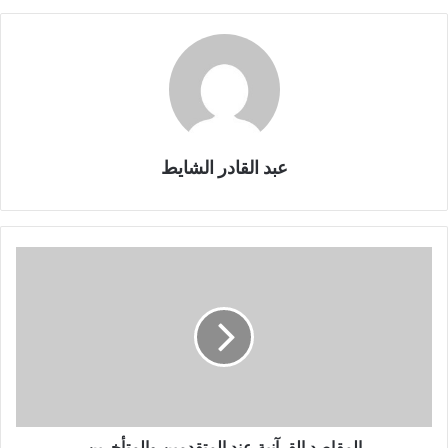
thought in the past, and to monitor the major
developments that it has known in the modern era, while
showing the opinions of scholars, in the past and present,
in clarifying the objectives of the Noble Qur’an due to its
sensitive position in the Islamic intellectual system in
general, and the extent to which it addresses some of the
problems associated with the legal discourse and its
عبد القادر الشايط
material and moral goals. In order to understand
contemporary life and its challenges.
problems associated., the Islamic, the maqasid
:
Key
ا
words
ل
م
ق
ا
ص
د
ا
ل
ق
المقاصد القرآنية عند المتقدمين والمتأخرين