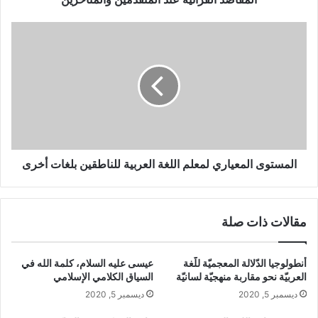
ر
آ
ا
ن
ل
ي
م
ة
س
ع
ت
ن
و
د
ى
ا
ا
ل
ل
م
م
المستوى المعياري لمعلم اللغة العربية للناطقين بلغات أخرى
ت
ع
ق
ي
د
ا
مقالات ذات صلة
م
ر
ي
ي
ن
ل
أنطولوجيا الدّلالة المعجميّة للّغة
عيسى عليه السلام، كلمة الله في
و
م
العربيّة نحو مقاربة منهجيّة لسانيّة
السياق الكلامي الإسلامي
ا
ع
ديسمبر 5, 2020
ديسمبر 5, 2020
ل
ل
م
م