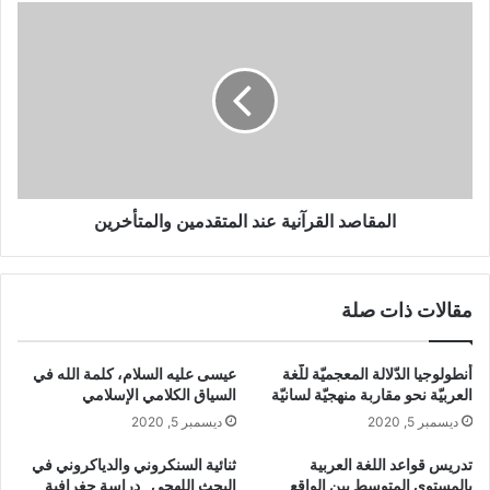
ك
ا
م
ل
ع
م
ي
ق
ا
ا
ر
ص
ل
د
ت
ا
ق
ل
ي
ق
المقاصد القرآنية عند المتقدمين والمتأخرين
ي
ر
م
آ
ع
ن
مقالات ذات صلة
ل
ي
ا
ة
ئ
ع
أنطولوجيا الدّلالة المعجميّة للّغة
عيسى عليه السلام، كلمة الله في
ق
ن
العربيّة نحو مقاربة منهجيّة لسانيّة
السياق الكلامي الإسلامي
ي
د
ديسمبر 5, 2020
ديسمبر 5, 2020
ة
ا
ا
ل
تدريس قواعد اللغة العربية
ثنائية السنكروني والدياكروني في
ل
م
بالمستوى المتوسط بين الواقع
البحث اللهجي _دراسة جغرافية