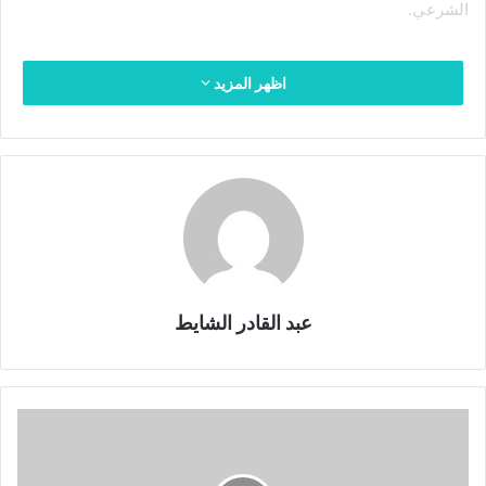
الشرعي.
Abstract
اظهر المزيد
This study aims to highlight the emergence of the maqasid
thought in the past, and to monitor the major
developments that it has known in the modern era, while
showing the opinions of scholars, in the past and present,
in clarifying the objectives of the Noble Qur’an due to its
sensitive position in the Islamic intellectual system in
general, and the extent to which it addresses some of the
problems associated with the legal discourse and its
عبد القادر الشايط
material and moral goals. In order to understand
contemporary life and its challenges.
problems associated., the Islamic, the maqasid
:
Key
ا
words
ل
م