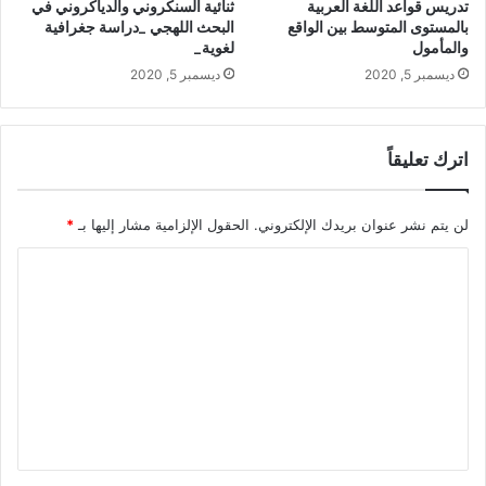
تدريس قواعد اللغة العربية
ثنائية السنكروني والدياكروني في
ت
ا
بالمستوى المتوسط بين الواقع
البحث اللهجي _دراسة جغرافية
أ
ل
والمأمول
لغوية_
خ
ل
ديسمبر 5, 2020
ديسمبر 5, 2020
ر
غ
ي
ة
ن
ا
ل
اترك تعليقاً
ع
ر
ب
لن يتم نشر عنوان بريدك الإلكتروني.
الحقول الإلزامية مشار إليها بـ
*
ي
ا
ة
ل
ل
ل
ت
ن
ا
ع
ط
ل
ق
ي
ي
ن
ق
ب