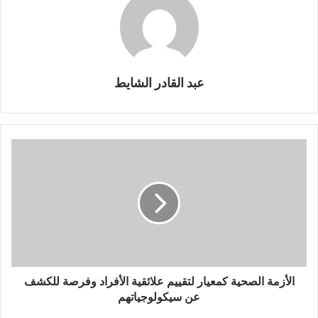
showing the opinions of scholars, in the past and present,
in clarifying the objectives of the Noble Qur’an due to its
sensitive position in the Islamic intellectual system in
general, and the extent to which it addresses some of the
problems associated with the legal discourse and its
عبد القادر الشايط
material and moral goals. In order to understand
contemporary life and its challenges.
problems associated., the Islamic, the maqasid
:
Key
ا
words
ل
أ
ز
م
ة
ا
ل
ص
ح
الأزمة الصحية كمعيار لتقييم علائقية الأفراد وفرصة للكشف
ي
عن سيكولوجياتهم
ة