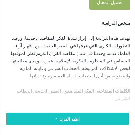
تحميل المقال
ب
ر
ي
ملخص الدراسة
د
ا
تهدف هذه الدراسة إلى إبراز نشأة الفكر المقاصدي قديما، ورصد
إ
ل
التطورات الكبرى التي عرفها في العصر الحديث، مع إظهار آراء
ك
العلماء قديما وحديثا في تبيان مقاصد القرآن الكريم نظرا لموقعها
ت
الحساس في المنظومة الفكرية الإسلامية عموما، ومدى معالجتها
ر
لبعض الإشكالات المرتبطة بالخطاب الشرعي وغاياته المادية
و
والمعنوية، من أجل استيعاب الحياة المعاصرة وتحدياتها.
ن
ي
الكلمات المفتاحية:
الفكر المقاصدي، العصر الحديث، الخطاب
ا
الشرعي.
Abstract
اظهر المزيد
This study aims to highlight the emergence of the maqasid