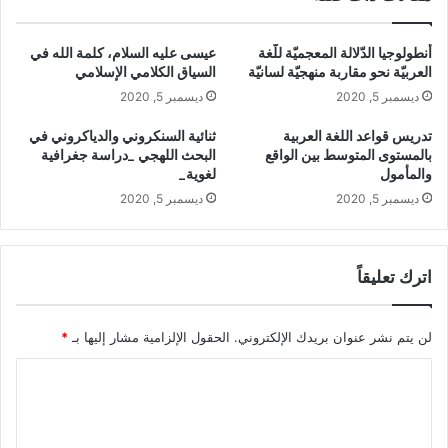
ي
ة
ن
ع
أنطولوجيا الدّلالة المعجميّة للّغة
عيسى عليه السلام، كلمة الله في
و
ن
العربيّة نحو مقاربة منهجيّة لسانيّة
السياق الكلامي الإسلامي
ا
د
ديسمبر 5, 2020
ديسمبر 5, 2020
ل
ا
م
ل
تدريس قواعد اللغة العربية
ثنائية السنكروني والدياكروني في
ت
م
بالمستوى المتوسط بين الواقع
البحث اللهجي _دراسة جغرافية
أ
ت
والمأمول
لغوية_
خ
ق
ديسمبر 5, 2020
ديسمبر 5, 2020
ر
د
ي
م
ن
ي
ن
اترك تعليقاً
و
ا
ل
لن يتم نشر عنوان بريدك الإلكتروني.
الحقول الإلزامية مشار إليها بـ
*
م
ا
ت
أ
ل
خ
ت
ر