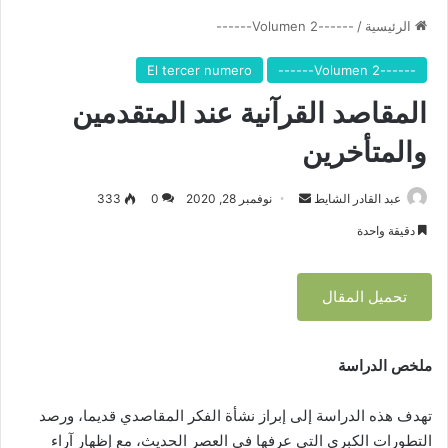
الرئيسية
/
------Volumen 2------
El tercer numero
------Volumen 2------
المقاصد القرآنية عند المتقدمين
والمتأخرين
عبد القادر الشايط
أ
نوفمبر 28, 2020
0
333
ر
دقيقة واحدة
س
ل
تحميل المقال
ب
ر
ي
ملخص الدراسة
د
ا
تهدف هذه الدراسة إلى إبراز نشأة الفكر المقاصدي قديما، ورصد
إ
ل
التطورات الكبرى التي عرفها في العصر الحديث، مع إظهار آراء