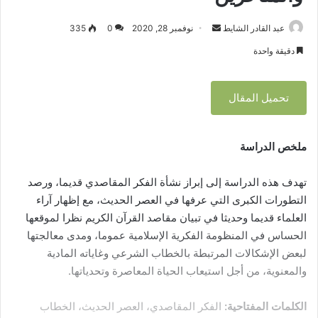
عبد القادر الشايط
أ
نوفمبر 28, 2020
0
335
ر
دقيقة واحدة
س
ل
تحميل المقال
ب
ر
ي
ملخص الدراسة
د
ا
تهدف هذه الدراسة إلى إبراز نشأة الفكر المقاصدي قديما، ورصد
إ
ل
التطورات الكبرى التي عرفها في العصر الحديث، مع إظهار آراء
ك
العلماء قديما وحديثا في تبيان مقاصد القرآن الكريم نظرا لموقعها
ت
الحساس في المنظومة الفكرية الإسلامية عموما، ومدى معالجتها
ر
لبعض الإشكالات المرتبطة بالخطاب الشرعي وغاياته المادية
و
والمعنوية، من أجل استيعاب الحياة المعاصرة وتحدياتها.
ن
ي
الكلمات المفتاحية:
الفكر المقاصدي، العصر الحديث، الخطاب
ا