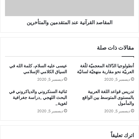
د
د
ا
ا
ل
ل
م
ق
المقاصد القرآنية عند المتقدمين والمتأخرين
ت
ر
ق
آ
د
ن
مقالات ذات صلة
م
ي
ي
ة
ن
ع
أنطولوجيا الدّلالة المعجميّة للّغة
عيسى عليه السلام، كلمة الله في
و
ن
العربيّة نحو مقاربة منهجيّة لسانيّة
السياق الكلامي الإسلامي
ا
د
ديسمبر 5, 2020
ديسمبر 5, 2020
ل
ا
م
ل
تدريس قواعد اللغة العربية
ثنائية السنكروني والدياكروني في
ت
م
بالمستوى المتوسط بين الواقع
البحث اللهجي _دراسة جغرافية
أ
ت
والمأمول
لغوية_
خ
ق
ديسمبر 5, 2020
ديسمبر 5, 2020
ر
د
ي
م
ن
ي
ن
اترك تعليقاً