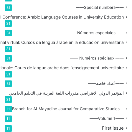
——Special numbers——
31
nal Conference: Arabic Language Courses in University Education
31
——Números especiales——
31
nal virtual: Cursos de lengua árabe en la educación universitaria
31
—— Numéros spéciaux ——
31
tionale: Cours de langue arabe dans l'enseignement universitaire
31
——أعداد خاصة——
31
المؤتمر الدولي الافتراضي مقررات اللغة العربية في التعليم الجامعي
31
—Branch for Al-Mayadine Journal for Comparative Studies
11
——Volume 1——
11
First issue
11