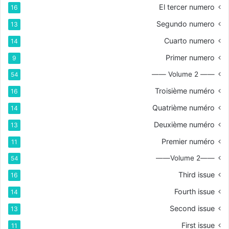
El tercer numero
16
Segundo numero
13
Cuarto numero
14
Primer numero
9
—— Volume 2 ——
54
Troisième numéro
16
Quatrième numéro
14
Deuxième numéro
13
Premier numéro
11
——Volume 2——
54
Third issue
16
Fourth issue
14
Second issue
13
First issue
11