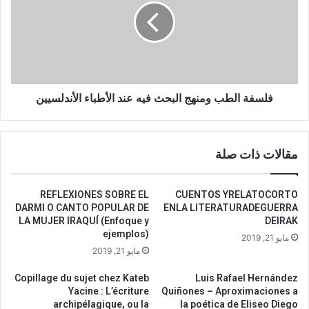
ل
ف
م
ة
ف
ا
ك
ل
ر
ط
ا
ب
ل
و
فلسفة الطب ومنهج البحث فيه عند الأطباء الأندلسيين
ج
م
ز
ن
ا
ه
مقالات ذات صلة
ئ
ج
ر
ا
ي
ل
REFLEXIONES SOBRE EL
CUENTOS YRELATOCORTO
م
ب
DARMI O CANTO POPULAR DE
ENLA LITERATURADEGUERRA
ح
ح
LA MUJER IRAQUÍ (Enfoque y
DEIRAK
م
ث
ejemplos)
مايو 21, 2019
د
ف
مايو 21, 2019
أ
ي
ر
ه
Copillage du sujet chez Kateb
Luis Rafael Hernández
ك
ع
Yacine : L’écriture
Quiñones – Aproximaciones a
و
ن
archipélagique, ou la
la poética de Eliseo Diego