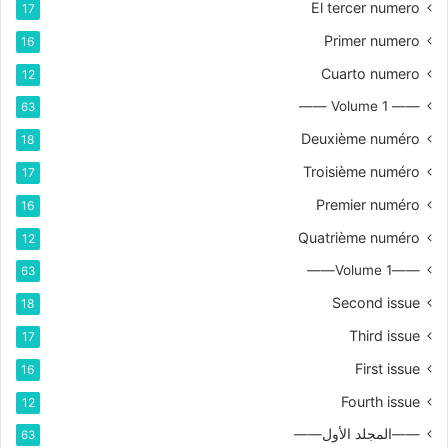
El tercer numero
17
Primer numero
16
Cuarto numero
12
—— Volume 1 ——
63
Deuxième numéro
18
Troisième numéro
17
Premier numéro
16
Quatrième numéro
12
——Volume 1——
63
Second issue
18
Third issue
17
First issue
16
Fourth issue
12
——المجلد الأول——
63