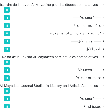
—Branche de la revue Al-Mayadine pour les études comparatives
11
——Volume 1——
11
Premier numéro
11
فرع مجلة الميادين للدراسات المقارنة
11
——المجلد الأول——
11
العدد الأول
11
—Rama de la Revista Al-Mayadeen para estudios comparativos
11
——Volumen 1——
11
Primer numero
11
—Branch for Al-Mayadeen Journal Studies in Literary and Artistic Aesthetics
11
——Volume 1
11
First issue
11