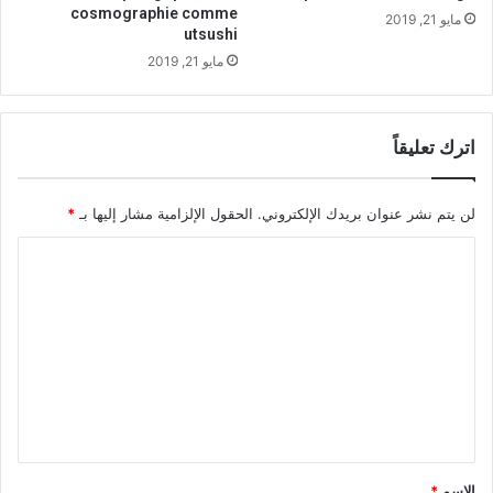
ن
د
cosmographie comme
مايو 21, 2019
ا
utsushi
ل
مايو 21, 2019
أ
ط
ب
اترك تعليقاً
ا
ء
ا
لن يتم نشر عنوان بريدك الإلكتروني.
الحقول الإلزامية مشار إليها بـ
*
ل
أ
ا
ن
ل
د
ل
ت
س
ع
ي
ي
ل
ن
ي
ق
*
الاسم
*