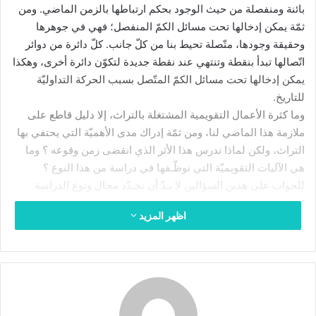
بائنة ومنفصلة من حيث الوجود بحكم ارتباطها بالزمن الماضي. ومن
د
ثمّة يمكن إدخالها تحت مسائل الكمّ المنفصل؛ فهي في جوهرها
ا
وحقيقة وجودها، متّصلة تحيط بنا من كلّ جانب. كلّ دائرة من دوائر
إ
اتّصالها تبدأ بنقطة وتنتهي عند نقطة جديدة لتكوّن دائرة أخرى، وهكذا
ل
يمكن إدخالها تحت مسائل الكمّ المتّصل بسبب الحركة التداوليّة
ك
للتاريخ.
ت
وما كثرة الأعمال التقويمية المشتغلة بالتراث، إلا دليل قاطع على
ر
ملازمة هذا الماضي لنا، ومن ثمّة إدراك مدى الأهميّة التي يحتفي بها
و
التراث، ولكن لماذا ندرس هذا الأثر الذي انقضى زمن وقوعه ؟ وما
ن
هي الآليات التقويميّة التي نوظّـفها في دراسة من هذا النوع ؟
ي
ا
للجواب على هذين السؤالين لا بـدّ أن نحـدّد مجال ونوع الدراسة
التراثيّة التي نودّ الكشف عن أطرها وأسسها المعرفـيّة.
اظهر المزيد