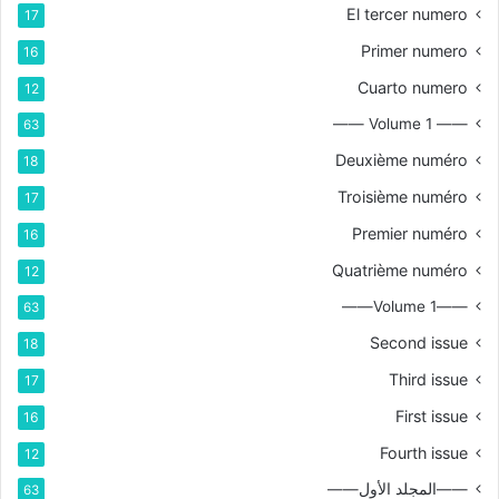
El tercer numero
17
Primer numero
16
Cuarto numero
12
—— Volume 1 ——
63
Deuxième numéro
18
Troisième numéro
17
Premier numéro
16
Quatrième numéro
12
——Volume 1——
63
Second issue
18
Third issue
17
First issue
16
Fourth issue
12
——المجلد الأول——
63