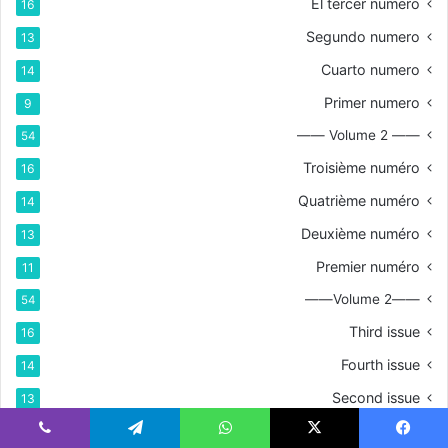
El tercer numero
16
Segundo numero
13
Cuarto numero
14
Primer numero
9
—— Volume 2 ——
54
Troisième numéro
16
Quatrième numéro
14
Deuxième numéro
13
Premier numéro
11
——Volume 2——
54
Third issue
16
Fourth issue
14
Second issue
13
First issue
11