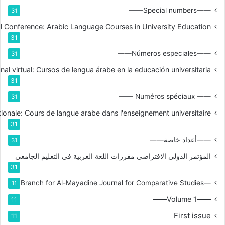
——Special numbers——
31
nal Conference: Arabic Language Courses in University Education
31
——Números especiales——
31
nal virtual: Cursos de lengua árabe en la educación universitaria
31
—— Numéros spéciaux ——
31
tionale: Cours de langue arabe dans l'enseignement universitaire
31
——أعداد خاصة——
31
المؤتمر الدولي الافتراضي مقررات اللغة العربية في التعليم الجامعي
31
—Branch for Al-Mayadine Journal for Comparative Studies
11
——Volume 1——
11
First issue
11