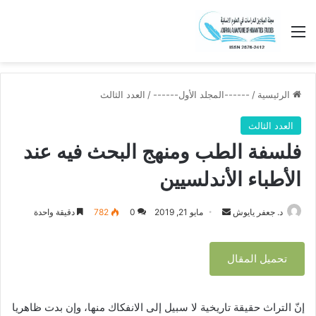
القائمة
الرئيسية
/
------المجلد الأول------
/
العدد الثالث
العدد الثالث
فلسفة الطب ومنهج البحث فيه عند
الأطباء الأندلسيين
د. جعفر يايوش
أ
مايو 21, 2019
0
782
دقيقة واحدة
ر
س
تحميل المقال
ل
ب
ر
إنّ التراث حقيقة تاريخية لا سبيل إلى الانفكاك منها، وإن بدت ظاهريا
ي