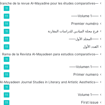
—Branche de la revue Al-Mayadine pour les études comparatives
11
——Volume 1——
11
Premier numéro
11
فرع مجلة الميادين للدراسات المقارنة
11
——المجلد الأول——
11
العدد الأول
11
—Rama de la Revista Al-Mayadeen para estudios comparativos
11
——Volumen 1——
11
Primer numero
11
—Branch for Al-Mayadeen Journal Studies in Literary and Artistic Aesthetics
11
——Volume 1
11
First issue
11