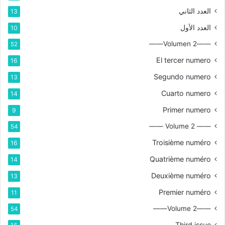
العدد الثاني
13
العدد الأول
10
——Volumen 2——
52
El tercer numero
16
Segundo numero
13
Cuarto numero
14
Primer numero
9
—— Volume 2 ——
54
Troisième numéro
16
Quatrième numéro
14
Deuxième numéro
13
Premier numéro
11
——Volume 2——
54
Third issue