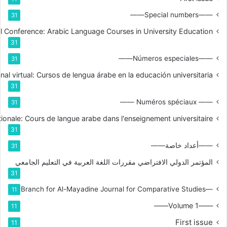
——Special numbers——
31
nal Conference: Arabic Language Courses in University Education
31
——Números especiales——
31
nal virtual: Cursos de lengua árabe en la educación universitaria
31
—— Numéros spéciaux ——
31
tionale: Cours de langue arabe dans l'enseignement universitaire
31
——أعداد خاصة——
31
المؤتمر الدولي الافتراضي مقررات اللغة العربية في التعليم الجامعي
31
—Branch for Al-Mayadine Journal for Comparative Studies
11
——Volume 1——
11
First issue
11