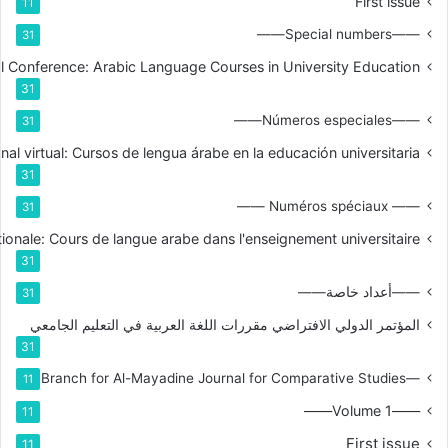
First issue
11
——Special numbers——
31
nal Conference: Arabic Language Courses in University Education
31
——Números especiales——
31
nal virtual: Cursos de lengua árabe en la educación universitaria
31
—— Numéros spéciaux ——
31
tionale: Cours de langue arabe dans l'enseignement universitaire
31
——أعداد خاصة——
31
المؤتمر الدولي الافتراضي مقررات اللغة العربية في التعليم الجامعي
31
—Branch for Al-Mayadine Journal for Comparative Studies
11
——Volume 1——
11
First issue
11