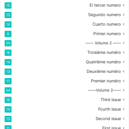
El tercer numero
16
Segundo numero
13
Cuarto numero
14
Primer numero
9
—— Volume 2 ——
54
Troisième numéro
16
Quatrième numéro
14
Deuxième numéro
13
Premier numéro
11
——Volume 2——
54
Third issue
16
Fourth issue
14
Second issue
13
First issue
11