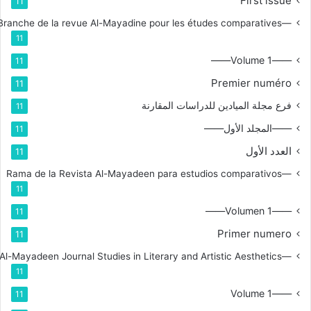
First issue
11
—Branche de la revue Al-Mayadine pour les études comparatives
11
——Volume 1——
11
Premier numéro
11
فرع مجلة الميادين للدراسات المقارنة
11
——المجلد الأول——
11
العدد الأول
11
—Rama de la Revista Al-Mayadeen para estudios comparativos
11
——Volumen 1——
11
Primer numero
11
—Branch for Al-Mayadeen Journal Studies in Literary and Artistic Aesthetics
11
——Volume 1
11