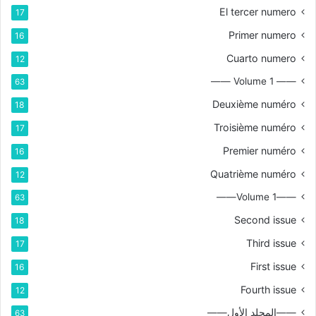
El tercer numero
17
Primer numero
16
Cuarto numero
12
—— Volume 1 ——
63
Deuxième numéro
18
Troisième numéro
17
Premier numéro
16
Quatrième numéro
12
——Volume 1——
63
Second issue
18
Third issue
17
First issue
16
Fourth issue
12
——المجلد الأول——
63