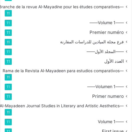
—Branche de la revue Al-Mayadine pour les études comparatives
11
——Volume 1——
11
Premier numéro
11
فرع مجلة الميادين للدراسات المقارنة
11
——المجلد الأول——
11
العدد الأول
11
—Rama de la Revista Al-Mayadeen para estudios comparativos
11
——Volumen 1——
11
Primer numero
11
—Branch for Al-Mayadeen Journal Studies in Literary and Artistic Aesthetics
11
——Volume 1
11
First issue
11