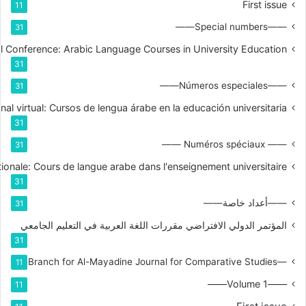
First issue
11
——Special numbers——
31
nal Conference: Arabic Language Courses in University Education
31
——Números especiales——
31
nal virtual: Cursos de lengua árabe en la educación universitaria
31
—— Numéros spéciaux ——
31
tionale: Cours de langue arabe dans l'enseignement universitaire
31
——أعداد خاصة——
31
المؤتمر الدولي الافتراضي مقررات اللغة العربية في التعليم الجامعي
31
—Branch for Al-Mayadine Journal for Comparative Studies
11
——Volume 1——
11