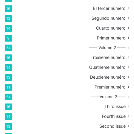
El tercer numero
16
Segundo numero
13
Cuarto numero
14
Primer numero
9
—— Volume 2 ——
54
Troisième numéro
16
Quatrième numéro
14
Deuxième numéro
13
Premier numéro
11
——Volume 2——
54
Third issue
16
Fourth issue
14
Second issue
13