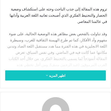
د
تروم هذه المقالة إلى جذب الباحث وحثه على استكشاف وضعية
ا
الحصار والتحنيط الفكري الذي أصبحت تعانيه اللغة العربية وآدابها
إ
في عالمنا المعاصر.
ل
ك
وقد تناولت بالفحص بعض مظاهر هذه الوضعية الحالية، على ضوء
ت
مفهوم وأد الأفكار، كما تم طرح الهيمنة الثقافية للغرب، وسيطرة
ر
اللغة الانجليزية في هذه الفترة مما هدد مستقبل اللغة الضاد وتدنى
و
مكانتها عما كانت فيه في الماضي. وفي نفس السياق، تعرض
ن
المقالة أنموذجاً لما يسمى بالتحنيط الفكري، من خلال أحد الكتاب
ي
ا
العرب المرموقين (عبد الرحمن منيف). ومن أجل تخطي هذه
الوضعية، تركز المقالة على أهمية دور الأنتلجنسيا العربية (المفكر
اظهر المزيد
العربي) في ترسيخ الثقافة العربية وإعادة إحياءها بدل اعتماد الفكر
الكولونيالي، وتشجيع المبادرة الفردية في هذا الإطار.