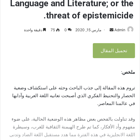
Language and Literature; or the
e
threat of epistemicide.
Admin
أ
مارس 15, 2020
0
75
دقيقة واحدة
ر
س
تحميل المقال
ل
ب
ر
ملخص
:
ي
د
تروم هذه المقالة إلى جذب الباحث وحثه على استكشاف وضعية
ا
الحصار والتحنيط الفكري الذي أصبحت تعانيه اللغة العربية وآدابها
إ
في عالمنا المعاصر.
ل
ك
وقد تناولت بالفحص بعض مظاهر هذه الوضعية الحالية، على ضوء
ت
مفهوم وأد الأفكار، كما تم طرح الهيمنة الثقافية للغرب، وسيطرة
ر
اللغة الانجليزية في هذه الفترة مما هدد مستقبل اللغة الضاد وتدنى
و