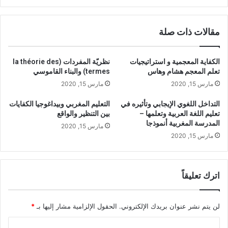
a
L
t
a
i
مقالات ذات صلة
n
o
g
n
u
o
الكفاية المعجمية و استراتيجيات
نظريّة المفردات (la théorie des
a
f
تعلم المعجم هشام وهاس
termes) والبناء القاموسي
g
A
مارس 15, 2020
مارس 15, 2020
e
r
a
a
التداخل اللغوي الإيجابي وتأثيره في
التعليم المغربي وبيداغوجيا الكفايات
n
b
تعليم اللغة العربية وتعلمها –
بين التنظير والواقع
d
i
المدرسة المغربية أنموذجا
مارس 15, 2020
L
c
مارس 15, 2020
i
L
t
a
e
n
r
g
اترك تعليقاً
a
u
t
a
u
g
لن يتم نشر عنوان بريدك الإلكتروني.
الحقول الإلزامية مشار إليها بـ
*
r
e
e
ا
a