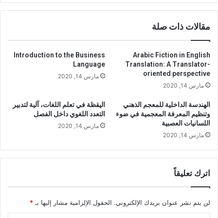
a
t
n
i
مقالات ذات صلة
s
o
l
n
a
o
Introduction to the Business
Arabic Fiction in English
t
f
Language
Translation: A Translator-
i
A
oriented perspective
مارس 14, 2020
o
r
مارس 14, 2020
n
a
:
b
الهندسة الداخلية للمعجم الذهني
اليقظة في تعلم اللغات، آلية لتدبير
A
i
وتنظيم المعرفة المعجمية في ضوء
التعدد اللغوي داخل الفصل
T
c
اللسانيات العصبية
مارس 14, 2020
r
L
مارس 14, 2020
a
a
n
n
s
g
l
u
اترك تعليقاً
a
a
t
g
o
e
لن يتم نشر عنوان بريدك الإلكتروني.
الحقول الإلزامية مشار إليها بـ
*
r
a