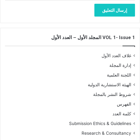
a
t
o
f
e
VOL 1- Issue 1 المجلد الأول – العدد الأول
p
i
s
غلاف العدد الأول
t
e
إدارة المجلة
m
اللجنة العلمية
i
الهيئة الاستشارية الدولية
c
i
شروط النشر بالمجلة
d
الفهرس
e
.
كلمة العدد
Submission Ethics & Guidelines
Research & Consultancy