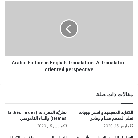
the Western canon of thought.
t
A
i
r
o
a
n
b
o
i
Keywords: Arabic language and literature; translation;
f
c
cultural mummification; linguicide; epistemicide.
A
F
r
i
a
c
b
Arabic Fiction in English Translation: A Translator-
t
i
i
oriented perspective
c
o
L
n
a
i
مقالات ذات صلة
n
n
g
E
u
n
الكفاية المعجمية و استراتيجيات
نظريّة المفردات (la théorie des
a
g
تعلم المعجم هشام وهاس
termes) والبناء القاموسي
g
l
مارس 15, 2020
مارس 15, 2020
e
i
a
s