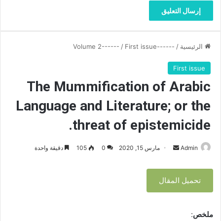
i
e
c
a
i
t
d
o
e
f
الرئيسية
/
------Volume 2------
First issue
/
.
e
p
First issue
i
The Mummification of Arabic
s
t
Language and Literature; or the
e
m
threat of epistemicide.
i
c
Admin
أ
مارس 15, 2020
0
105
دقيقة واحدة
i
d
ر
e
س
.
تحميل المقال
ل
ب
ر
ملخص
:
ي