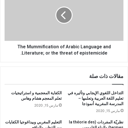
o
e
n
M
o
u
Keywords: Arabic language and literature; translation;
f
m
cultural mummification; linguicide; epistemicide.
A
m
r
i
a
f
b
The Mummification of Arabic Language and
i
i
c
Literature; or the threat of epistemicide.
c
a
L
t
a
i
مقالات ذات صلة
n
o
g
n
u
o
التداخل اللغوي الإيجابي وتأثيره في
الكفاية المعجمية و استراتيجيات
a
f
تعليم اللغة العربية وتعلمها –
تعلم المعجم هشام وهاس
g
A
المدرسة المغربية أنموذجا
مارس 15, 2020
e
r
مارس 15, 2020
a
a
n
b
نظريّة المفردات (la théorie des
التعليم المغربي وبيداغوجيا الكفايات
d
i
termes) والبناء القاموسي
بين التنظير والواقع