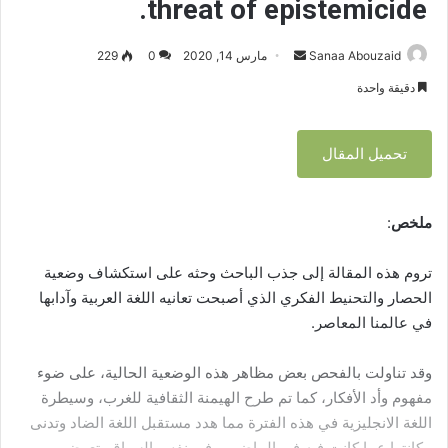
threat of epistemicide.
i
c
Sanaa Abouzaid
أ
مارس 14, 2020
0
229
i
d
ر
دقيقة واحدة
e
س
.
ل
تحميل المقال
ب
ر
ي
ملخص
:
د
ا
تروم هذه المقالة إلى جذب الباحث وحثه على استكشاف وضعية
إ
ل
الحصار والتحنيط الفكري الذي أصبحت تعانيه اللغة العربية وآدابها
ك
في عالمنا المعاصر.
ت
ر
وقد تناولت بالفحص بعض مظاهر هذه الوضعية الحالية، على ضوء
و
مفهوم وأد الأفكار، كما تم طرح الهيمنة الثقافية للغرب، وسيطرة
ن
اللغة الانجليزية في هذه الفترة مما هدد مستقبل اللغة الضاد وتدنى
ي
مكانتها عما كانت فيه في الماضي. وفي نفس السياق، تعرض