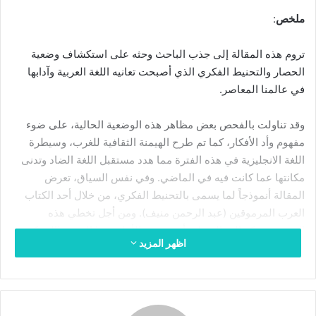
ر
ملخص
:
ي
د
تروم هذه المقالة إلى جذب الباحث وحثه على استكشاف وضعية
ا
الحصار والتحنيط الفكري الذي أصبحت تعانيه اللغة العربية وآدابها
إ
في عالمنا المعاصر.
ل
ك
وقد تناولت بالفحص بعض مظاهر هذه الوضعية الحالية، على ضوء
ت
مفهوم وأد الأفكار، كما تم طرح الهيمنة الثقافية للغرب، وسيطرة
ر
اللغة الانجليزية في هذه الفترة مما هدد مستقبل اللغة الضاد وتدنى
و
مكانتها عما كانت فيه في الماضي. وفي نفس السياق، تعرض
ن
المقالة أنموذجاً لما يسمى بالتحنيط الفكري، من خلال أحد الكتاب
ي
ا
العرب المرموقين (عبد الرحمن منيف). ومن أجل تخطي هذه
الوضعية، تركز المقالة على أهمية دور الأنتلجنسيا العربية (المفكر
اظهر المزيد
العربي) في ترسيخ الثقافة العربية وإعادة إحياءها بدل اعتماد الفكر
الكولونيالي، وتشجيع المبادرة الفردية في هذا الإطار.