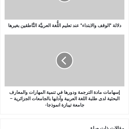
"
ا
ل
و
ق
دلالة "الوقف والابتداء" عند تعليم اللُّغة العربيَّة النَّاطقين بغيرها
ف
و
إ
ا
س
ل
ه
ا
ا
ب
م
ت
ا
د
ت
ا
م
ء
ا
"
د
إسهامات مادة الترجمة ودورها في تنمية المهارات والمعارف
ع
ة
البحثية لدى طلبة اللغة العربية وآدابها بالجامعات الجزائرية –
ن
ا
جامعة تيبازة انموذجا-
د
ل
ت
ت
ع
ر
مقالات ذات صلة
ل
ج