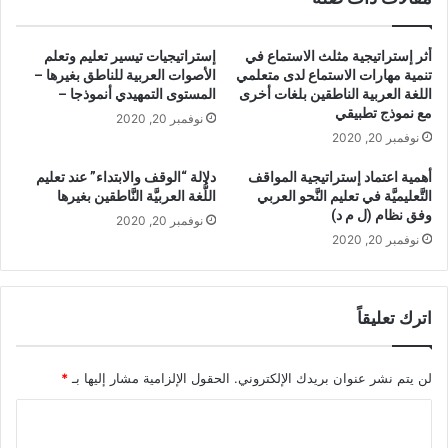
ي
م
م
ة
أثر إستراتيجية مثلث الاستماع في
إستراتيجيات تيسير تعليم وتعلم
ا
و
تنمية مهارات الاستماع لدى متعلمي
الأصوات العربية للناطق بغيرها –
ل
د
اللغة العربية الناطقين بلغات أخرى
المستوى التمهيدي أنموذجا –
لُّ
و
مع نموذج تطبيقي
نوفمبر 20, 2020
غ
ر
نوفمبر 20, 2020
ة
ه
ا
ا
أهمية اعتماد إستراتيجية المواقف
دلالة “الوقف والابتداء” عند تعليم
ل
ف
التَّعليميَّة في تعليم النَّحو العربي
اللُّغة العربيَّة النَّاطقين بغيرها
ع
ي
وفق نظام (ل م د)
نوفمبر 20, 2020
ر
ت
نوفمبر 20, 2020
ب
ن
يَّ
م
ة
ي
ا
ة
اترك تعليقاً
ل
ا
نَّ
ل
ا
م
لن يتم نشر عنوان بريدك الإلكتروني.
الحقول الإلزامية مشار إليها بـ
*
ط
ه
ا
ق
ا
ي
ر
ل