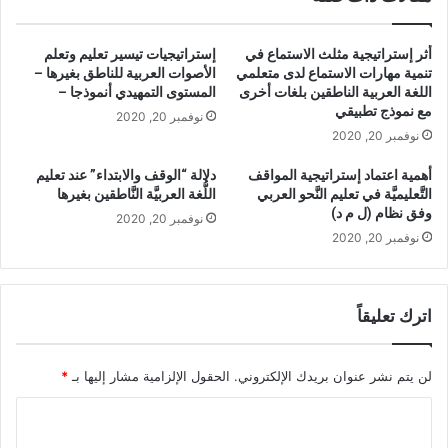
ي
م
ة
ة
أثر إستراتيجية مثلث الاستماع في
إستراتيجيات تيسير تعليم وتعلم
ا
و
تنمية مهارات الاستماع لدى متعلمي
الأصوات العربية للناطق بغيرها –
ل
د
اللغة العربية الناطقين بلغات أخرى
المستوى التمهيدي أنموذجا –
م
و
مع نموذج تطبيقي
نوفمبر 20, 2020
ه
ر
نوفمبر 20, 2020
ا
ه
ر
ا
أهمية اعتماد إستراتيجية المواقف
دلالة “الوقف والابتداء” عند تعليم
ا
ف
التَّعليميَّة في تعليم النَّحو العربي
اللُّغة العربيَّة النَّاطقين بغيرها
ت
ي
وفق نظام (ل م د)
نوفمبر 20, 2020
و
ت
نوفمبر 20, 2020
ا
ن
ل
م
م
ي
ع
ة
اترك تعليقاً
ا
ا
ر
ل
ف
م
لن يتم نشر عنوان بريدك الإلكتروني.
الحقول الإلزامية مشار إليها بـ
*
ا
ه
ل
ا
ا
ب
ر
ل