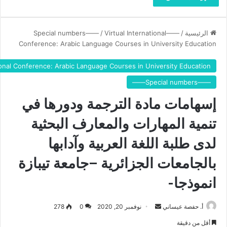
ل
ة
ب
و
ة
آ
ا
الرئيسية
/
——Special numbers——
Virtual International
/
د
ل
Conference: Arabic Language Courses in University Education
ا
ل
ب
غ
tional Conference: Arabic Language Courses in University Education
ه
ة
——Special numbers——
ا
ا
ب
ل
إسهامات مادة الترجمة ودورها في
ا
ع
ل
ر
تنمية المهارات والمعارف البحثية
ج
ب
ا
ي
لدى طلبة اللغة العربية وآدابها
م
ة
ع
بالجامعات الجزائرية –جامعة تيبازة
و
ا
آ
انموذجا-
ت
د
ا
ا
ل
ب
أ. حفصة عيساني
أ
نوفمبر 20, 2020
0
278
ج
ه
ر
ز
أقل من دقيقة
ا