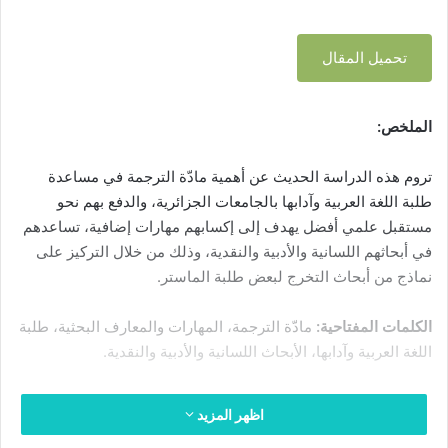
س
ا
ب
ل
ئ
ا
ر
تحميل المقال
ب
ل
ي
ج
ر
ة
ا
ي
–
م
الملخص:
د
ج
ع
ا
ا
ا
تروم هذه الدراسة الحديث عن أهمية مادّة الترجمة في مساعدة
إ
م
ت
ل
طلبة اللغة العربية وآدابها بالجامعات الجزائرية، والدفع بهم نحو
ع
ا
ة
ك
مستقبل علمي أفضل يهدف إلى إكسابهم مهارات إضافية، تساعدهم
ل
ت
ج
ت
في أبحاثهم اللسانية والأدبية والنقدية، وذلك من خلال التركيز على
ي
ز
ر
نماذج من أبحاث التخرج لبعض طلبة الماستر.
ب
ا
و
ا
ئ
ن
الكلمات المفتاحية:
مادّة الترجمة، المهارات والمعارف البحثية، طلبة
ز
ر
ي
ة
اللغة العربية وآدابها، الأبحاث اللسانية والأدبية والنقدية.
ي
ا
ا
ة
ن
–
م
اظهر المزيد
ج
و
ا