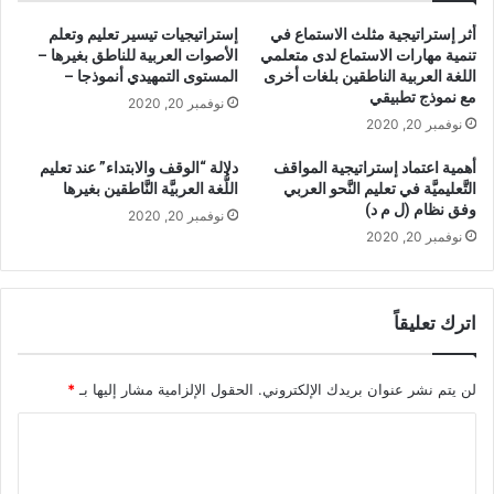
ة
ة
أثر إستراتيجية مثلث الاستماع في
إستراتيجيات تيسير تعليم وتعلم
ا
و
تنمية مهارات الاستماع لدى متعلمي
الأصوات العربية للناطق بغيرها –
ل
د
اللغة العربية الناطقين بلغات أخرى
المستوى التمهيدي أنموذجا –
م
و
مع نموذج تطبيقي
نوفمبر 20, 2020
ه
ر
نوفمبر 20, 2020
ا
ه
ر
ا
أهمية اعتماد إستراتيجية المواقف
دلالة “الوقف والابتداء” عند تعليم
ا
ف
التَّعليميَّة في تعليم النَّحو العربي
اللُّغة العربيَّة النَّاطقين بغيرها
ت
ي
وفق نظام (ل م د)
نوفمبر 20, 2020
و
ت
نوفمبر 20, 2020
ا
ن
ل
م
م
ي
ع
ة
اترك تعليقاً
ا
ا
ر
ل
ف
م
لن يتم نشر عنوان بريدك الإلكتروني.
الحقول الإلزامية مشار إليها بـ
*
ا
ه
ل
ا
ا
ب
ر
ل
ح
ا