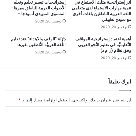
أثر إستراتيجية مثلث الاستماع في
إستراتيجيات تيسير تعليم وتعلم
ة
ي
تنمية مهارات الاستماع لدى متعلمي
الأصوات العربية للناطق بغيرها –
ا
ج
اللغة العربية الناطقين بلغات أخرى
المستوى التمهيدي أنموذجا –
ل
ي
مع نموذج تطبيقي
نوفمبر 20, 2020
م
ة
نوفمبر 20, 2020
ه
ا
ا
ل
أهمية اعتماد إستراتيجية المواقف
دلالة “الوقف والابتداء” عند تعليم
ر
م
التَّعليميَّة في تعليم النَّحو العربي
اللُّغة العربيَّة النَّاطقين بغيرها
ا
و
وفق نظام (ل م د)
نوفمبر 20, 2020
ت
ا
نوفمبر 20, 2020
و
ق
ا
ف
ل
ا
م
ل
اترك تعليقاً
ع
تَّ
ا
ع
ر
ل
لن يتم نشر عنوان بريدك الإلكتروني.
الحقول الإلزامية مشار إليها بـ
*
ف
ي
ا
ا
م
ل
يَّ
ل
ب
ة
ت
ح
ف