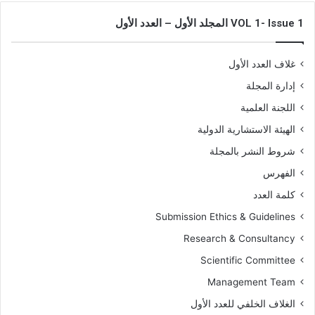
و
ا
VOL 1- Issue 1 المجلد الأول – العدد الأول
آ
م
د
(
ا
ل
غلاف العدد الأول
ب
م
ه
إدارة المجلة
د
ا
)
اللجنة العلمية
ب
ا
الهيئة الاستشارية الدولية
ل
شروط النشر بالمجلة
ج
الفهرس
ا
م
كلمة العدد
ع
Submission Ethics & Guidelines
ا
ت
Research & Consultancy
ا
Scientific Committee
ل
ج
Management Team
ز
الغلاف الخلفي للعدد الأول
ا