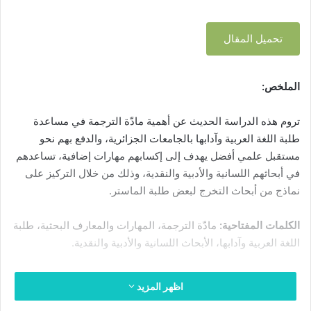
س
ئ
ا
ل
ر
ل
ي
تحميل المقال
ب
ج
ة
ا
ر
–
م
ي
ج
ع
الملخص:
د
ا
ا
ا
م
ت
تروم هذه الدراسة الحديث عن أهمية مادّة الترجمة في مساعدة
إ
ع
ا
ل
طلبة اللغة العربية وآدابها بالجامعات الجزائرية، والدفع بهم نحو
ة
ل
ت
ك
مستقبل علمي أفضل يهدف إلى إكسابهم مهارات إضافية، تساعدهم
ج
ي
ز
ت
في أبحاثهم اللسانية والأدبية والنقدية، وذلك من خلال التركيز على
ب
ا
ر
نماذج من أبحاث التخرج لبعض طلبة الماستر.
ا
ئ
و
ز
ر
ن
الكلمات المفتاحية:
مادّة الترجمة، المهارات والمعارف البحثية، طلبة
ة
ي
ي
ا
اللغة العربية وآدابها، الأبحاث اللسانية والأدبية والنقدية.
ة
ا
ن
–
م
ج
و
اظهر المزيد
ا
ذ
م