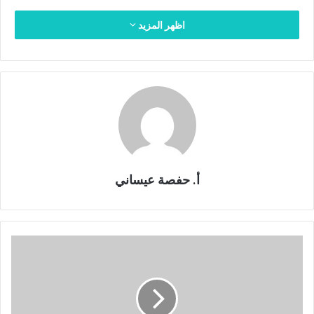
اظهر المزيد
أ. حفصة عيساني
د
ل
ا
ل
ة