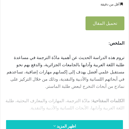
ر
أقل من دقيقة
ب
س
ا
ل
ل
تحميل المقال
ب
ج
ا
ر
م
ي
ع
الملخص:
د
ا
ا
ت
تروم هذه الدراسة الحديث عن أهمية مادّة الترجمة في مساعدة
إ
ا
ل
طلبة اللغة العربية وآدابها بالجامعات الجزائرية، والدفع بهم نحو
ل
ك
مستقبل علمي أفضل يهدف إلى إكسابهم مهارات إضافية، تساعدهم
ج
ز
ت
في أبحاثهم اللسانية والأدبية والنقدية، وذلك من خلال التركيز على
ا
ر
نماذج من أبحاث التخرج لبعض طلبة الماستر.
ئ
و
ر
ن
الكلمات المفتاحية:
مادّة الترجمة، المهارات والمعارف البحثية، طلبة
ي
ي
اللغة العربية وآدابها، الأبحاث اللسانية والأدبية والنقدية.
ة
ا
–
ج
اظهر المزيد
ا