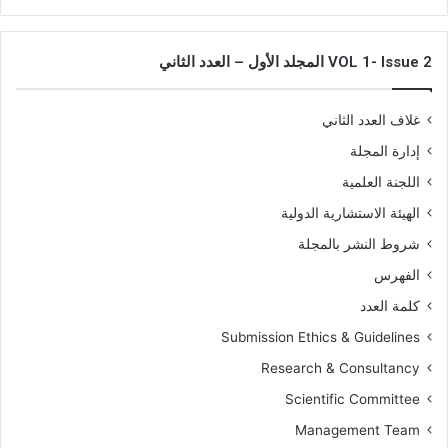
ئ
ر
ي
VOL 1- Issue 2 المجلد الأول – العدد الثاني
ة
–
ج
غلاف العدد الثاني
ا
إدارة المجلة
م
ع
اللجنة العلمية
ة
الهيئة الاستشارية الدولية
ت
ي
شروط النشر بالمجلة
ب
الفهرس
ا
ز
كلمة العدد
ة
Submission Ethics & Guidelines
ا
ن
Research & Consultancy
م
Scientific Committee
و
ذ
Management Team