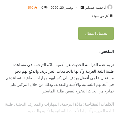
أ. حفصة عيساني
أ
نوفمبر 20, 2020
0
510
ر
أقل من دقيقة
س
ل
تحميل المقال
ب
ر
ي
الملخص:
د
ا
تروم هذه الدراسة الحديث عن أهمية مادّة الترجمة في مساعدة
إ
ل
طلبة اللغة العربية وآدابها بالجامعات الجزائرية، والدفع بهم نحو
ك
مستقبل علمي أفضل يهدف إلى إكسابهم مهارات إضافية، تساعدهم
ت
في أبحاثهم اللسانية والأدبية والنقدية، وذلك من خلال التركيز على
ر
نماذج من أبحاث التخرج لبعض طلبة الماستر.
و
ن
الكلمات المفتاحية:
مادّة الترجمة، المهارات والمعارف البحثية، طلبة
ي
اللغة العربية وآدابها، الأبحاث اللسانية والأدبية والنقدية.
ا