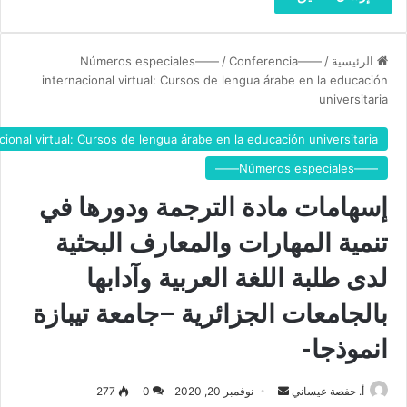
ل
ب
ة
ا
الرئيسية
/
——Números especiales——
Conferencia
/
ل
internacional virtual: Cursos de lengua árabe en la educación
ل
universitaria
غ
ة
ional virtual: Cursos de lengua árabe en la educación universitaria
ا
——Números especiales——
ل
ع
إسهامات مادة الترجمة ودورها في
ر
ب
تنمية المهارات والمعارف البحثية
ي
ة
لدى طلبة اللغة العربية وآدابها
و
بالجامعات الجزائرية –جامعة تيبازة
آ
د
انموذجا-
ا
ب
ه
أ. حفصة عيساني
أ
نوفمبر 20, 2020
0
277
ا