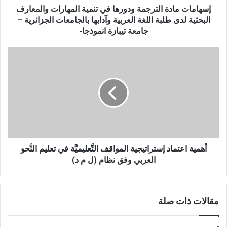
د
إسهامات مادة الترجمة ودورها في تنمية المهارات والمعارف
ة
البحثية لدى طلبة اللغة العربية وآدابها بالجامعات الجزائرية –
ا
جامعة تيبازة انموذجا-
ل
ت
أ
ر
ه
ج
م
م
ي
ة
ة
و
ا
د
ع
و
ت
ر
م
ه
ا
أهمية اعتماد إستراتيجية المواقف التَّعليميَّة في تعليم النَّحو
ا
د
العربي وفق نظام (ل م د)
ف
إ
ي
س
ت
ت
ن
مقالات ذات صلة
ر
م
ا
ي
ت