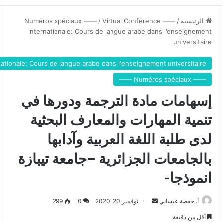
ب
و
ة
آ
ا
الرئيسية
/
—— Numéros spéciaux ——
Virtual Conférence
/
د
ل
internationale: Cours de langue arabe dans l'enseignement
ا
ل
universitaire
ب
غ
ه
ة
nationale: Cours de langue arabe dans l'enseignement universitaire
ا
ا
—— Numéros spéciaux ——
ب
ل
ا
ع
إسهامات مادة الترجمة ودورها في
ل
ر
ج
ب
تنمية المهارات والمعارف البحثية
ا
ي
م
ة
لدى طلبة اللغة العربية وآدابها
ع
و
ا
بالجامعات الجزائرية –جامعة تيبازة
آ
ت
د
انموذجا-
ا
ا
ل
ب
ج
ه
أ. حفصة عيساني
أ
نوفمبر 20, 2020
0
299
ز
ا
ر
ا
أقل من دقيقة
ب