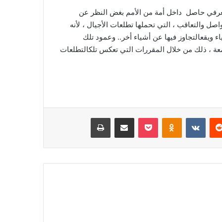
فع معرفي حاصل داخل أمة من الأمم بغض النظر عن
صل والتعاقب ، التي تحملها تطلعات الأجيال ، لأنه
ء ويقعالتجاوز فيها عن أشياء أخر.. وعمود تلك
معة ، ذلك من خلال المقررات التي تعكس تلكالتطلعات
‏Reddit
‏VKontakte
Odnoklassniki
‫Pocket
مشاركة عبر البريد
طباعة