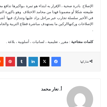
ر
ل
الإصلاح بادرة صحية ، الإقرار به ابتداء هو ثمرة ،بواكيرها تدا
ل
ي
طبيعته شكلا أو مضمونا فهذا من محامد الاختلاف وهو باكورة التوا
غ
د
في الأخير سلسلة تجارب عبر مراحل يزاد عليها وتتدارك فيها أشيا
ة
ا
ا
الإصلاحات وركنهاالركين ما يستهدف مباشرة قطاع التربية والجا
إ
ل
.
ل
ع
ك
ر
كلمات مفتاحية
: مقرر ، تعليمية ، لسانيات ، أسلوبية ، بلاغة .
ت
ب
ي
ر
ة
و
فيسبوك
‫X
لينكدإن
‏Tumblr
بينتيريست
ل
ن
شاركها
غ
ي
ي
ا
ر
ا
ل
ع
أ. نعار محمد
ر
ب
أ