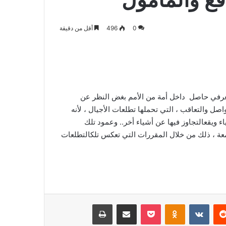
قع والمأمول
0
496
أقل من دقيقة
فع معرفي حاصل داخل أمة من الأمم بغض النظر عن
صل والتعاقب ، التي تحملها تطلعات الأجيال ، لأنه
ء ويقعالتجاوز فيها عن أشياء أخر.. وعمود تلك
معة ، ذلك من خلال المقررات التي تعكس تلكالتطلعات
‏Reddit
‏VKontakte
Odnoklassniki
‫Pocket
مشاركة عبر البريد
طباعة