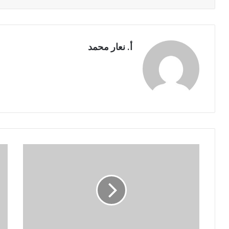
ا
أ. نعار محمد
أ
ا
س
ل
س
م
و
ق
م
ر
ع
ر
ا
ا
ي
ل