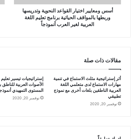
ي
ج
ر
أسس ومعايير اختيار القواعد النحوية وتدريسها
ا
ا
م
وربطها بالمواقف الحياتية برنامج تعليم اللغة
خ
ع
العربية لغير العرب أنموذجاً
ت
ي
ي
ب
ا
ي
ر
ن
ا
ا
مقالات ذات صلة
ل
ل
ق
و
و
ا
أثر إستراتيجية مثلث الاستماع في تنمية
إستراتيجيات تيسير تعليم 
ا
ق
مهارات الاستماع لدى متعلمي اللغة
الأصوات العربية للناطق ب
ع
ع
العربية الناطقين بلغات أخرى مع نموذج
المستوى التمهيدي أنموذجا
د
و
تطبيقي
نوفمبر 20, 2020
ا
ا
نوفمبر 20, 2020
ل
ل
ن
م
ح
أ
و
م
ي
و