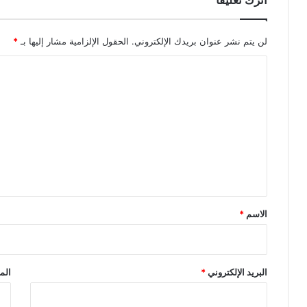
اترك تعليقاً
ة
ل
و
ت
لن يتم نشر عنوان بريدك الإلكتروني.
الحقول الإلزامية مشار إليها بـ
*
د
ر
ا
ي
ل
س
ه
ت
ا
ع
و
ر
ل
ب
ي
ط
ق
ه
ا
*
الاسم
*
ب
ا
ل
م
البريد الإلكتروني
*
الم
و
ا
ق