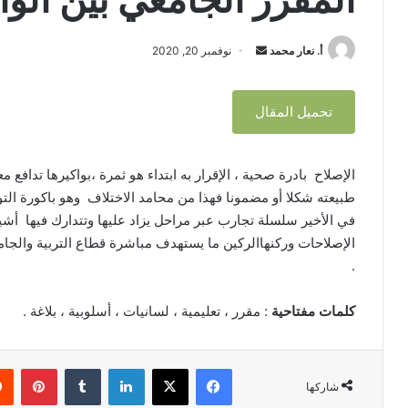
المقرر الجامعي بين الوا
أ. نعار محمد
أ
نوفمبر 20, 2020
ر
س
تحميل المقال
ل
ب
ر
الإصلاح بادرة صحية ، الإقرار به ابتداء هو ثمرة ،بواكيرها تدا
ي
طبيعته شكلا أو مضمونا فهذا من محامد الاختلاف وهو باكورة التوا
د
في الأخير سلسلة تجارب عبر مراحل يزاد عليها وتتدارك فيها أشيا
ا
الإصلاحات وركنهاالركين ما يستهدف مباشرة قطاع التربية والجا
إ
.
ل
ك
كلمات مفتاحية
: مقرر ، تعليمية ، لسانيات ، أسلوبية ، بلاغة .
ت
ر
و
فيسبوك
‫X
لينكدإن
‏Tumblr
بينتيريست
ن
شاركها
ي