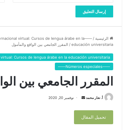
ف
ا
ل
ح
ي
ا
الرئيسية
/
——Números especiales——
rnacional virtual: Cursos de lengua árabe en la
ت
educación universitaria
/
المقرر الجامعي بين الواقع والمأمول
ي
ة
virtual: Cursos de lengua árabe en la educación universitaria
ب
ر
——Números especiales——
ن
المقرر الجامعي بين الوا
ا
م
ج
ت
أ. نعار محمد
أ
نوفمبر 20, 2020
ع
ر
ل
س
ي
تحميل المقال
ل
م
ب
ا