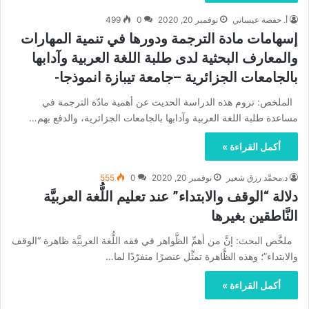
أ. حفصة عيساني
نوفمبر 20, 2020
0
499
إسهامات مادة الترجمة ودورها في تنمية المهارات
والمعارف البحثية لدى طلبة اللغة العربية وآدابها
بالجامعات الجزائرية –جامعة تيبازة انموذجا-
الملخص: تروم هذه الدراسة الحديث عن أهمية مادّة الترجمة في
مساعدة طلبة اللغة العربية وآدابها بالجامعات الجزائرية، والدفع بهم…
أكمل القراءة »
د.محمَّد رزق شعير
نوفمبر 20, 2020
0
555
دلالة “الوقف والابتداء” عند تعليم اللُّغة العربيَّة
النَّاطقين بغيرها
ملخَّص البحث: إنَّ من أهمِّ الظَّواهر في فقه اللُّغة العربيَّة ظاهرة “الوقف
والابتداء”؛ وهذه الظَّاهرة تمثِّل عنصرًا متفرّدًا لما…
أكمل القراءة »