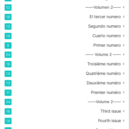
——Volumen 2——
52
El tercer numero
16
Segundo numero
13
Cuarto numero
14
Primer numero
9
—— Volume 2 ——
54
Troisième numéro
16
Quatrième numéro
14
Deuxième numéro
13
Premier numéro
11
——Volume 2——
54
Third issue
16
Fourth issue
14