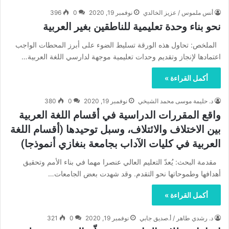
أنس ملموس / عزيز الخالدي
نوفمبر 19, 2020
0
396
نحو بناء وحدة تعليمية للناطقين بغير العربية
الملخص: تحاول هذه الورقة تسليط الضوء على أبرز المحطات الواجب
اعتمادها لإنجاز وتقديم وحدات تعليمية موجهة لدارسي اللغة العربية…
أكمل القراءة »
د. حليمة موسى محمد الشيخي
نوفمبر 19, 2020
0
380
واقع المقررات الدراسية في أقسام اللغة العربية
بين الاختلاف والائتلاف، وسبل توحيدها (أقسام اللغة
العربية في كليات الآداب بجامعة بنغازي أنموذجا)
مقدمة البحث: يُعدّ التعليم العالي عنصرا مهما في بناء الأمم وتحقيق
أهدافها وطموحاتها نحو التقدم. وقد شهدت بعض الجامعات…
أكمل القراءة »
د. رشدي طاهر / أ.صديق جابي
نوفمبر 19, 2020
0
321