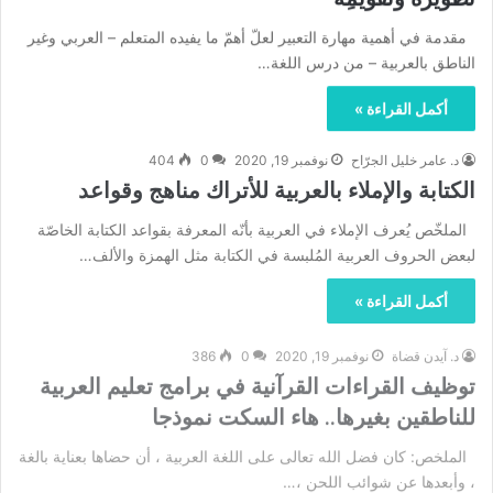
مقدمة في أهمية مهارة التعبير لعلّ أهمّ ما يفيده المتعلم – العربي وغير
الناطق بالعربية – من درس اللغة…
أكمل القراءة »
د. عامر خليل الجرّاح
نوفمبر 19, 2020
0
404
الكتابة والإملاء بالعربية للأتراك مناهج وقواعد
الملخّص يُعرف الإملاء في العربية بأنّه المعرفة بقواعد الكتابة الخاصّة
لبعض الحروف العربية المُلبسة في الكتابة مثل الهمزة والألف…
أكمل القراءة »
د. آيدن قضاة
نوفمبر 19, 2020
0
386
توظيف القراءات القرآنية في برامج تعليم العربية
للناطقين بغيرها.. هاء السكت نموذجا
الملخص: كان فضل الله تعالى على اللغة العربية ، أن حضاها بعناية بالغة
، وأبعدها عن شوائب اللحن ،…