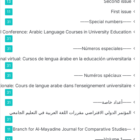
Second issue
13
First issue
11
——Special numbers——
31
nal Conference: Arabic Language Courses in University Education
31
——Números especiales——
31
nal virtual: Cursos de lengua árabe en la educación universitaria
31
—— Numéros spéciaux ——
31
tionale: Cours de langue arabe dans l'enseignement universitaire
31
——أعداد خاصة——
31
المؤتمر الدولي الافتراضي مقررات اللغة العربية في التعليم الجامعي
31
—Branch for Al-Mayadine Journal for Comparative Studies
11
——Volume 1——
11