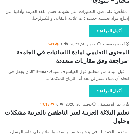
مختار – نموذجا-
ملخّص: على ضوء التطورات التي يشهدها قسم اللغة العربية وآدابها، من
إدماج مواد تعليمية جديدة ذات علاقة بالتقانة، والتكنولوجيا…
أكمل القراءة »
أ.د نعيمة سعدية
نوفمبر 20, 2020
0
541
المحتوى التعليمي لمادة اللسانيات في الجامعة
-مراجعة وفق مقاربات متعددة
قبل البدء: من منطلق قول الفيلسوف سيناكSeniak:”الذي يجهل في
اتجاه أي ميناء يسير لن يجد أبدا الرياح الملائمة”،…
أكمل القراءة »
د. أيمن أبومصطفى
نوفمبر 20, 2020
0
1٬018
تعليم البلاغة العربية لغير الناطقين بالعربية مشكلات
وحلول
مقدمة الحمد لله في بدء ومختتم، والصلاة والسلام على خاتم الرسل،