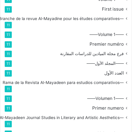
First issue
11
—Branche de la revue Al-Mayadine pour les études comparatives
11
——Volume 1——
11
Premier numéro
11
فرع مجلة الميادين للدراسات المقارنة
11
——المجلد الأول——
11
العدد الأول
11
—Rama de la Revista Al-Mayadeen para estudios comparativos
11
——Volumen 1——
11
Primer numero
11
—Branch for Al-Mayadeen Journal Studies in Literary and Artistic Aesthetics
11