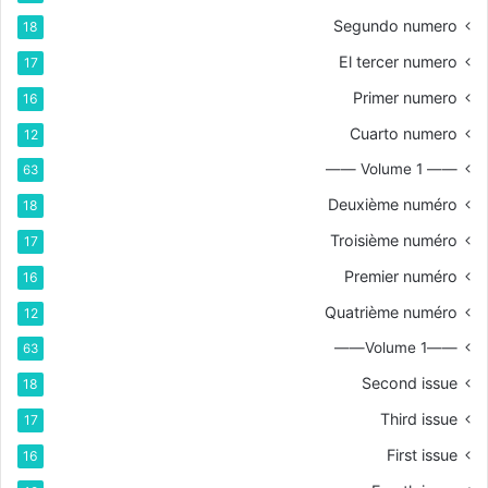
Segundo numero
18
El tercer numero
17
Primer numero
16
Cuarto numero
12
—— Volume 1 ——
63
Deuxième numéro
18
Troisième numéro
17
Premier numéro
16
Quatrième numéro
12
——Volume 1——
63
Second issue
18
Third issue
17
First issue
16