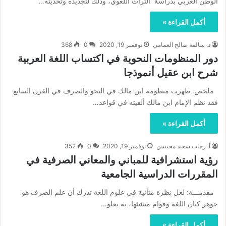
الوطن العربي بدراسة التراث اللغوي، وذلك لتجديده وتحديثه…
أكمل القراءة »
د. سالمة صالح العمامي
نوفمبر 19, 2020
0
368
دور المنظومات النحوية في اكتساب اللغة العربية
شرح ابن عقيل أنموذجا
ملخص: ظهرت منظومة ابن مالك في النحو والصرف في القرن السابع
فقد نظم الإمام ابن مالك ألفيته في قواعد…
أكمل القراءة »
أ‌. رحاب سعيد محيسن
نوفمبر 19, 2020
0
352
رؤية استشرافية للمباني والمعاني الصرفية في
المقررات الدراسية الجامعية
مقدمـــة: لعل نظرة متأنية في علوم اللغة تدرك أن علم الصرف هو
جوهر كيان اللغة وقوام منشئها، به يعلو…
أكمل القراءة »