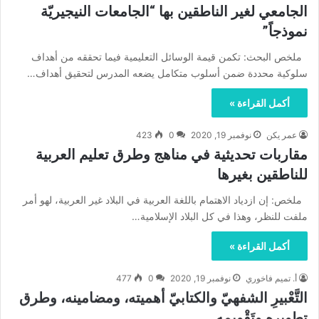
الجامعي لغير الناطقين بها “الجامعات النيجيريّة
نموذجاً”
ملخص البحث: تكمن قيمة الوسائل التعليمية فيما تحققه من أهداف
سلوكية محددة ضمن أسلوب متكامل يضعه المدرس لتحقيق أهداف…
أكمل القراءة »
عمر يكن
نوفمبر 19, 2020
0
423
مقاربات تحديثية في مناهج وطرق تعليم العربية
للناطقين بغيرها
ملخص: إن ازدياد الاهتمام باللغة العربية في البلاد غير العربية، لهو أمر
ملفت للنظر، وهذا في كل البلاد الإسلامية…
أكمل القراءة »
أ. تميم فاخوري
نوفمبر 19, 2020
0
477
التَّعْبيرِ الشفهيّ والكتابيّ أهميته، ومضامينه، وطرق
تطويره وتَقْويمِه