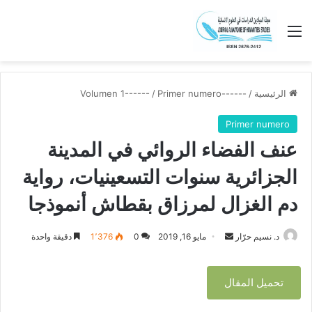
القائمة
الرئيسية
/
------Volumen 1------
Primer numero
/
Primer numero
عنف الفضاء الروائي في المدينة
الجزائرية سنوات التسعينيات، رواية
دم الغزال لمرزاق بقطاش أنموذجا
د. نسيم حرّار
أ
مايو 16, 2019
0
1٬376
دقيقة واحدة
ر
س
تحميل المقال
ل
ب