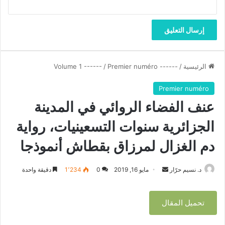
ر
ي
ز
ة
ا
د
ق
م
ب
ا
ق
ل
ط
غ
الرئيسية
/
------ Volume 1 ------
Premier numéro
/
ا
ز
ش
ا
Premier numéro
أ
ل
عنف الفضاء الروائي في المدينة
ن
ل
م
م
الجزائرية سنوات التسعينيات، رواية
و
ر
ذ
ز
دم الغزال لمرزاق بقطاش أنموذجا
ج
ا
ا
ق
د. نسيم حرّار
أ
مايو 16, 2019
0
1٬234
دقيقة واحدة
ب
ق
ر
ط
س
تحميل المقال
ا
ل
ش
ب
أ