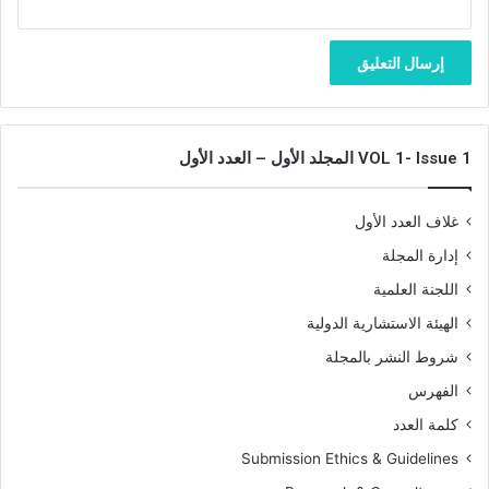
د
ي
ا
ة
ع
د
ي
م
ا
ا
ت
ل
غ
VOL 1- Issue 1 المجلد الأول – العدد الأول
ز
ا
ل
غلاف العدد الأول
ل
م
إدارة المجلة
ر
اللجنة العلمية
ز
الهيئة الاستشارية الدولية
ا
ق
شروط النشر بالمجلة
ب
الفهرس
ق
ط
كلمة العدد
ا
Submission Ethics & Guidelines
ش
أ