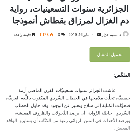
م
م
الجزائرية سنوات التسعينيات، رواية
و
ر
ذ
ز
دم الغزال لمرزاق بقطاش أنموذجا
ج
ا
ا
ق
د. نسيم حرّار
أ
مايو 16, 2019
0
1٬173
دقيقة واحدة
ب
ق
ر
ط
س
تحميل المقال
ا
ل
ش
ب
أ
ر
ن
الملخَّص:
ي
م
د
و
عاشت الجزائر سنوات تسعينيَّات القرن الماضي أزمة
ذ
ا
حقيقيَّة، تجلَّت ملامحها في الخطاب السَّردي المكتوب باللًّغة العربيَّة،
ج
إ
فتحوَّلت الكتابة إلى سلاح وتعبير عن الوجود. وقد حاول الخطاب
ا
ل
السَّردي -خاصَّة الرِّواية- أن يرصد التَّحولات والظروف المعيشة،
ك
ويرصد الأحداث في المتن الروائي رغبة من الكتَّاب أن يسايروا الواقع
ت
المعيش.
ر