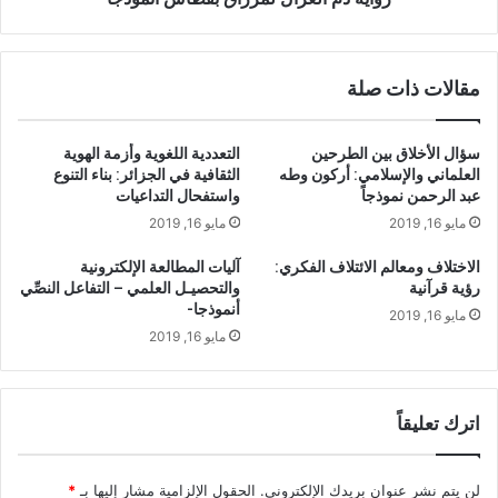
The methods of this topic are trying to answer the
و
ر
question: Was the city of Algeria a literary space to
ي
و
accommodate the real violence and keep pace with the
ة
ا
مقالات ذات صلة
changes that occur after that?
ا
ئ
ل
ي
ث
ف
Key words :
سؤال الأخلاق بين الطرحين
التعددية اللغوية وأزمة الهوية
ق
ي
العلماني والإسلامي: أركون وطه
الثقافية في الجزائر: بناء التنوع
ا
ا
عبد الرحمن نموذجاً
واستفحال التداعيات
Violence, space, The Algerian novel, Dam el Ghazzal, The
ف
ل
مايو 16, 2019
مايو 16, 2019
City.
ي
م
ة
د
الاختلاف ومعالم الائتلاف الفكري:
آليات المطالعة الإلكترونية
ف
ي
رؤية قرآنية
والتحصيـل العلمي – التفاعل النصِّي
ي
ن
أنموذجا-
مايو 16, 2019
ا
ة
مايو 16, 2019
ل
ا
ج
ل
ز
ج
ا
ز
اترك تعليقاً
ئ
ا
ر
ئ
:
ر
لن يتم نشر عنوان بريدك الإلكتروني.
الحقول الإلزامية مشار إليها بـ
*