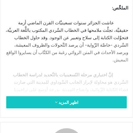
ر
الملخَّص:
ي
د
عاشت الجزائر سنوات تسعينيَّات القرن الماضي أزمة
ا
حقيقيَّة، تجلَّت ملامحها في الخطاب السَّردي المكتوب باللًّغة العربيَّة،
إ
فتحوَّلت الكتابة إلى سلاح وتعبير عن الوجود. وقد حاول الخطاب
ل
السَّردي -خاصَّة الرِّواية- أن يرصد التَّحولات والظروف المعيشة،
ك
ويرصد الأحداث في المتن الروائي رغبة من الكتَّاب أن يسايروا الواقع
ت
المعيش.
ر
و
إنَّ اختياري مرحلة التّسعينيات بالتَّحديد لدراسة الخطاب
ن
السَّردي هو محاولة لإبراز الجانب السَّوداوي للمدينة التي صارت
ي
ا
فضاءَ الكتابة الرِّوائية، وانفتاح المدينة بدرجة أوسع على تراجيديا
العنف، مقارنة بالفترة التي سبقت التِّسعينيات، فقد برزت على
اظهر المزيد
السَّاحة الأدبية أقلاما جديدة، تحاول الإبداع الأدبي لأوّل مرّة وهو ما
عُرف عنه “جيل الشَّباب”، كما عرفت الفترة قفزا عن المراحل
السَّابقة والتي كان كُتَّاب الرِّواية فيما سبق التِّسعينيات يمجِّدون
التوجُّه الاشتراكي، ويحملون هموم الفلاحين والطَّبقات العُمَّالية