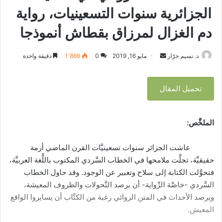
م
الجزائرية سنوات التسعينيات، رواية
و
ذ
دم الغزال لمرزاق بقطاش أنموذجا
ج
ا
د. نسيم حرّار
أ
مايو 16, 2019
0
1٬866
دقيقة واحدة
ر
س
تحميل المقال
ل
ب
ر
الملخَّص:
ي
د
عاشت الجزائر سنوات تسعينيَّات القرن الماضي أزمة
ا
حقيقيَّة، تجلَّت ملامحها في الخطاب السَّردي المكتوب باللًّغة العربيَّة،
إ
فتحوَّلت الكتابة إلى سلاح وتعبير عن الوجود. وقد حاول الخطاب
ل
السَّردي -خاصَّة الرِّواية- أن يرصد التَّحولات والظروف المعيشة،
ك
ويرصد الأحداث في المتن الروائي رغبة من الكتَّاب أن يسايروا الواقع
ت
المعيش.
ر